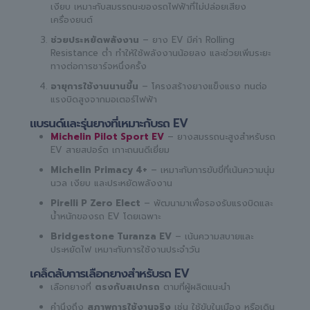
เงียบ เหมาะกับสมรรถนะของรถไฟฟ้าที่ไม่ปล่อยเสียง
เครื่องยนต์
ช่วยประหยัดพลังงาน
– ยาง EV มีค่า Rolling
Resistance ต่ำ ทำให้ใช้พลังงานน้อยลง และช่วยเพิ่มระยะ
ทางต่อการชาร์จหนึ่งครั้ง
อายุการใช้งานนานขึ้น
– โครงสร้างยางแข็งแรง ทนต่อ
แรงบิดสูงจากมอเตอร์ไฟฟ้า
แบรนด์และรุ่นยางที่เหมาะกับรถ EV
Michelin Pilot Sport EV
– ยางสมรรถนะสูงสำหรับรถ
EV สายสปอร์ต เกาะถนนดีเยี่ยม
Michelin Primacy 4+
– เหมาะกับการขับขี่ที่เน้นความนุ่ม
นวล เงียบ และประหยัดพลังงาน
Pirelli P Zero Elect
– พัฒนามาเพื่อรองรับแรงบิดและ
น้ำหนักของรถ EV โดยเฉพาะ
Bridgestone Turanza EV
– เน้นความสบายและ
ประหยัดไฟ เหมาะกับการใช้งานประจำวัน
เคล็ดลับการเลือกยางสำหรับรถ EV
เลือกยางที่
ตรงกับสเปกรถ
ตามที่ผู้ผลิตแนะนำ
คำนึงถึง
สภาพการใช้งานจริง
เช่น ใช้ขับในเมือง หรือเดิน