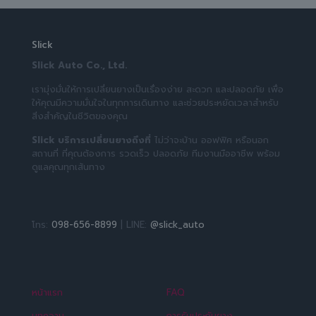
Slick
Slick Auto Co., Ltd.
เรามุ่งมั่นให้การเปลี่ยนยางเป็นเรื่องง่าย สะดวก และปลอดภัย เพื่อ
ให้คุณมีความมั่นใจในทุกการเดินทาง และช่วยประหยัดเวลาสำหรับ
สิ่งสำคัญในชีวิตของคุณ
Slick บริการเปลี่ยนยางถึงที่
ไม่ว่าจะบ้าน ออฟฟิศ หรือนอก
สถานที่ ที่คุณต้องการ รวดเร็ว ปลอดภัย ทีมงานมืออาชีพ พร้อม
ดูแลคุณทุกเส้นทาง
โทร:
098-656-8899
| LINE:
@slick_auto
หน้าแรก
FAQ
บทความ
การรับประกันยาง