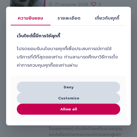
21 กรกฎาคม 2026
9
Porsche Panamera ติดตั้งยาง Pirelli P
ความยินยอม
รายละเอียด
เกี่ยวกับคุกกี้
ZERO (PZ4) ND0 ขนาดหน้า 275/35 R21
และหลัง 315/30 R21 พร้อมบริการเปลี่ยน
ยางถึงสถานที่ในโซนปิ่นเกล้า–บรมราชชนนี
เว็บไซต์นี้มีการใช้คุกกี้
โดยทีมช่าง Slick เปิด Jack Mode ก่อนยก
รถ ถ่วงล้อด้วยเครื่องมาตรฐาน และขันน็อต
โปรดยอมรับนโยบายคุกกี้เพื่อประสบการณ์การใช้
ด้วยประแจปอนด์ตามสเปกของ Porsche
เพื่อสมรรถนะและความปลอดภัยสูงสุด.
บริการที่ดีที่สุดของท่าน ท่านสามารถศึกษาวิธีการตั้ง
ค่าการควบคุมคุกกี้ของท่านผ่าน
Porsche Cayenne ยาง Michelin Pilot
Sport 4 SUV
18 กรกฎาคม 2026
9
Deny
Porsche Cayenne E3 ติดตั้งยาง
Customize
Michelin Pilot Sport 4 SUV ขนาดหน้า
285/40 R21 และหลัง 315/35 R21 พร้อม
Allow all
บริการเปลี่ยนยางถึงสถานที่ในโซนบางโฉ
ลง–บางพลี โดยทีมช่าง Slick เปิด Jack
Mode สำหรับรถช่วงล่างถุงลม (Air
Suspension) ถ่วงล้อด้วยเครื่องมาตรฐาน
และขันน็อตด้วยประแจปอนด์ตามสเปกผู้ผลิต