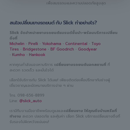
เพื่อสมรรถนะและความปลอดภัยสูงสุด
สนใจเปลี่ยนยางรถยนต์ กับ Slick ทำอย่างไร?
Slick จัดจำหน่ายยางรถยนต์แบรนด์ชั้นนำ-พร้อมบริการเปลี่ยน
ถึงที่
Michelin
•
Pirelli
•
Yokohama
•
Continental
•
Toyo
Tires
•
Bridgestone
•
BF Goodrich
•
Goodyear
•
Kumho
•
Hankook
หากคุณกำลังมองหาบริการ
เปลี่ยนยางรถยนต์นอกสถานที่
ที่
สะดวก รวดเร็ว และมั่นใจได้
เลือกใช้บริการกับ Slick ได้เลย! เพียงติดต่อเพื่อปรึกษากับช่างผู้
เชี่ยวชาญและนัดหมายบริการง่าย ๆ ผ่าน
โทร.
098-656-8899
Line:
@slick_auto
เรามีทีมงานมืออาชีพพร้อมดูแลและ
เปลี่ยนยาง ให้คุณถึงบ้านหรือที่
ทำงาน
สะดวก ปลอดภัย และคุ้มค่า เลือก Slick บริการเปลี่ยนยางถึงที่
รับรองไม่ผิดหวังแน่นอน!