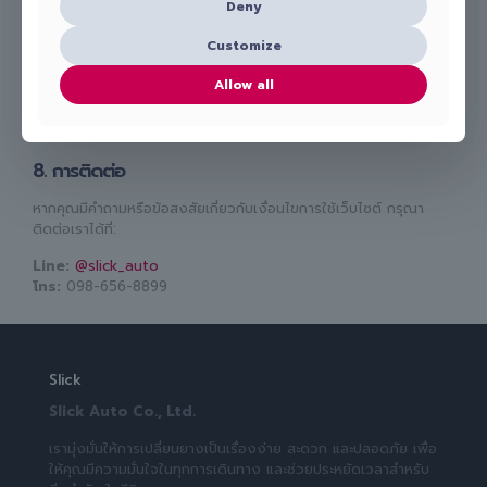
Deny
7. กฎหมายที่ใช้บังคับ
Customize
เงื่อนไขการใช้เว็บไซต์นี้อยู่ภายใต้กฎหมายของประเทศไทย และข้อพิพาท
Allow all
ใด ๆ จะตกอยู่ในเขตอำนาจของศาล
8. การติดต่อ
หากคุณมีคำถามหรือข้อสงสัยเกี่ยวกับเงื่อนไขการใช้เว็บไซต์ กรุณา
ติดต่อเราได้ที่:
Line:
@slick_auto
โทร:
098-656-8899
Slick
Slick Auto Co., Ltd.
เรามุ่งมั่นให้การเปลี่ยนยางเป็นเรื่องง่าย สะดวก และปลอดภัย เพื่อ
ให้คุณมีความมั่นใจในทุกการเดินทาง และช่วยประหยัดเวลาสำหรับ