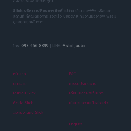
สิ่งสำคัญในชีวิตของคุณ
Slick บริการเปลี่ยนยางถึงที่
ไม่ว่าจะบ้าน ออฟฟิศ หรือนอก
สถานที่ ที่คุณต้องการ รวดเร็ว ปลอดภัย ทีมงานมืออาชีพ พร้อม
ดูแลคุณทุกเส้นทาง
โทร:
098-656-8899
| LINE:
@slick_auto
หน้าแรก
FAQ
บทความ
การรับประกันยาง
เกี่ยวกับ Slick
เงื่อนไขการใช้เว็บไซต์
ติดต่อ Slick
นโยบายความเป็นส่วนตัว
สมัครงานกับ Slick
English