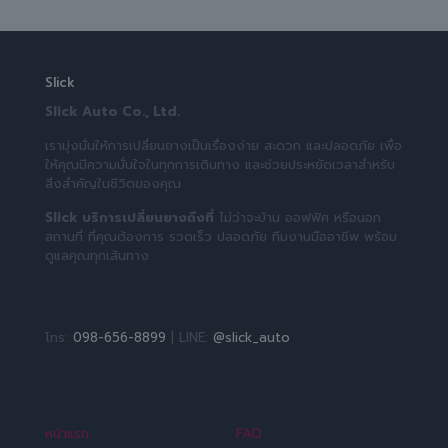
Slick
Slick Auto Co., Ltd.
เรามุ่งมั่นให้การเปลี่ยนยางเป็นเรื่องง่าย สะดวก และปลอดภัย เพื่อ
ให้คุณมีความมั่นใจในทุกการเดินทาง และช่วยประหยัดเวลาสำหรับ
สิ่งสำคัญในชีวิตของคุณ
Slick บริการเปลี่ยนยางถึงที่
ไม่ว่าจะบ้าน ออฟฟิศ หรือนอก
สถานที่ ที่คุณต้องการ รวดเร็ว ปลอดภัย ทีมงานมืออาชีพ พร้อม
ดูแลคุณทุกเส้นทาง
โทร:
098-656-8899
| LINE:
@slick_auto
หน้าแรก
FAQ