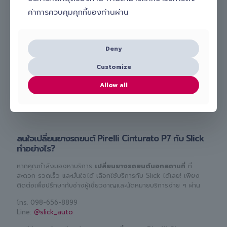
ค่าการควบคุมคุกกี้ของท่านผ่าน
Deny
Customize
Allow all
สนใจเปลี่ยนยางรถยนต์ Pirelli Cinturato P7 กับ Slick
ทำอย่างไร?
หากคุณกำลังมองหาบริการ
เปลี่ยนยางรถยนต์นอกสถานที่
ที่
สะดวก รวดเร็ว และมั่นใจได้ เลือกใช้บริการกับ Slick ได้เลย! เพียง
ติดต่อเพื่อปรึกษากับช่างผู้เชี่ยวชาญและนัดหมายบริการง่าย ๆ ผ่าน
โทร.
098-656-8899
Line:
@slick_auto