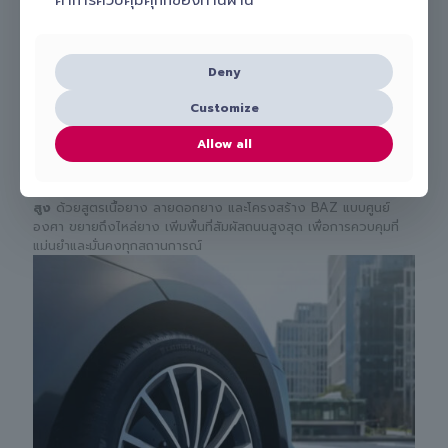
Deny
Customize
Allow all
ถ่ายทอดเทคโนโลยีจากมอเตอร์สปอร์ตของ Michelin สู่
ยางสมรรถนะ
สูง
ด้วยสูตรเนื้อยาง ลายดอกยาง และโครงสร้าง BAZ แบบศูนย์
องศา ขยายถึงไหล่ยาง เพิ่มพื้นที่สัมผัสถนนสูงสุด เพื่อการควบคุมที่
แม่นยำและมั่นคงทุกสถานการณ์