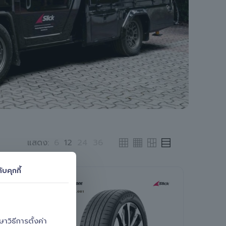
แสดง:
6
12
24
36
ับคุกกี้
วิธีการตั้งค่า