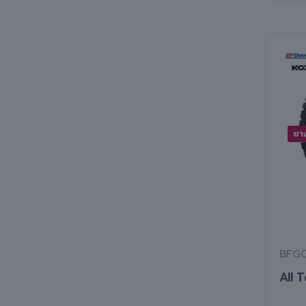
ยา
BFG
All 