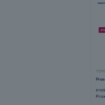
ยา
TOYO
Prox
ยางร
Prox