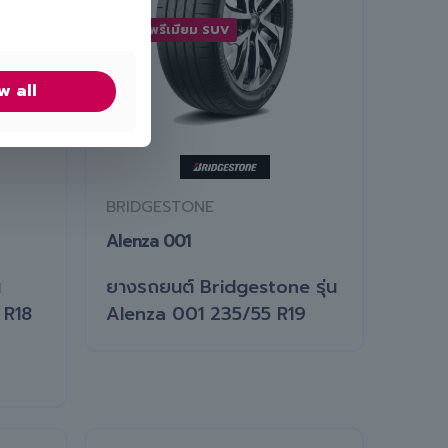
ยางพรีเมียม SUV
w all
BRIDGESTONE
Alenza 001
น
ยางรถยนต์ Bridgestone รุ่น
 R18
Alenza 001 235/55 R19