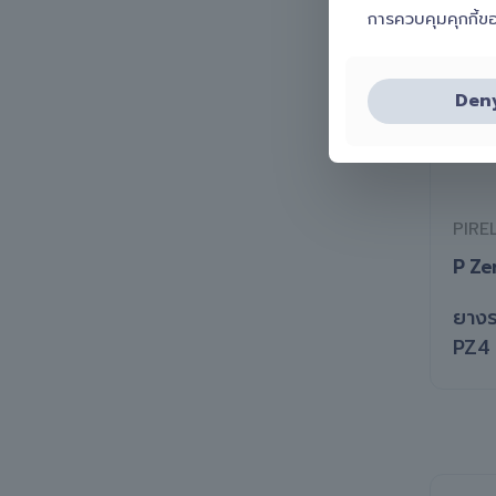
การควบคุมคุกกี้ข
ยา
Den
PIRE
P Ze
ยางร
PZ4 