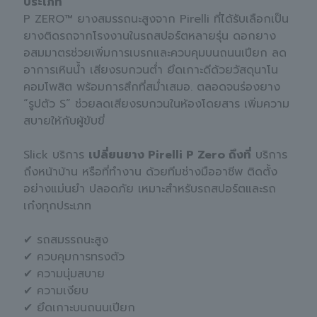
ประเภท
P ZERO™ ยางสมรรถนะสูงจาก Pirelli ที่ได้รับเลือกเป็น
ยางติดรถจากโรงงานในรถสปอร์ตหลายรุ่น ดอกยาง
อสมมาตรช่วยเพิ่มการเบรกและควบคุมบนถนนเปียก ลด
อาการเหินน้ำ เสียงรบกวนต่ำ ยึดเกาะดีด้วยวัสดุนาโน
คอมโพสิต พร้อมการสึกที่สม่ำเสมอ. ตลอดจนร่องยาง
“รูปตัว S” ช่วยลดเสียงรบกวนในห้องโดยสาร เพิ่มความ
สบายให้กับผู้ขับขี่
Slick บริการ
เปลี่ยนยาง Pirelli P Zero ถึงที่
บริการ
ถึงหน้าบ้าน หรือที่ทำงาน ด้วยทีมช่างมืออาชีพ ติดตั้ง
อย่างแม่นยำ ปลอดภัย เหมาะสำหรับรถสปอร์ตและรถ
เก๋งทุกประเภท
✔ รถสมรรถนะสูง
✔ ควบคุมการทรงตัว
✔ ความนุ่มสบาย
✔ ความเงียบ
✔ ยึดเกาะบนถนนเปียก