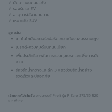
✔ ยึดเกาะบนถนนแห้ง
✔ รองรับรถ EV
✔ อายุการใช้งานทนทาน
✔ เหมาะกับ SUV
จุดเด่น
เทคโนโลยีมอเตอร์สปอร์ตเหมาะกับรถสมรรถนะสูง
เบรกดี-ควบคุมดีบนถนนเปียก
เพิ่มประสิทธิภาพในการควบคุมเบรกและเพิ่มการยึด
เกาะ
ร่องรีดน้ำกว้างและลึก 3 แถวช่วยรัดน้ำอย่าง
รวดเร็วและปลอดภัย
เช็คราคาโปรโมชั่น
ยางรถยนต์ Pirelli รุ่น P Zero 275/35 R20
ราคาพิเศษ