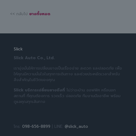
<< กลับไป
ยางทั้งหมด
Slick
Slick Auto Co., Ltd.
เรามุ่งมั่นให้การเปลี่ยนยางเป็นเรื่องง่าย สะดวก และปลอดภัย เพื่อ
ให้คุณมีความมั่นใจในทุกการเดินทาง และช่วยประหยัดเวลาสำหรับ
สิ่งสำคัญในชีวิตของคุณ
Slick บริการเปลี่ยนยางถึงที่
ไม่ว่าจะบ้าน ออฟฟิศ หรือนอก
สถานที่ ที่คุณต้องการ รวดเร็ว ปลอดภัย ทีมงานมืออาชีพ พร้อม
ดูแลคุณทุกเส้นทาง
โทร:
098-656-8899
| LINE:
@slick_auto