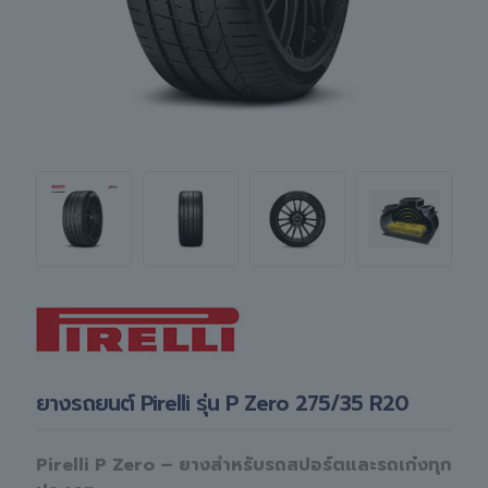
ยางรถยนต์ Pirelli รุ่น P Zero 275/35 R20
Pirelli P Zero – ยางสำหรับรถสปอร์ตและรถเก๋งทุก