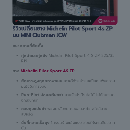
รีวิวเปลี่ยนยาง Michelin Pilot Sport 4s ZP
บน MINI Clubman JCW
ขนาดยางที่ติดตั้ง
คู่หน้าและคู่หลัง
Michelin Pilot Sport 4 S ZP 225/35
R19
ยาง
Michelin Pilot Sport 4S ZP
ยึดเกาะสูงทุกสภาพถนน
เกาะดีทั้งแห้งและเปียก เพิ่มความ
มั่นใจในการขับขี่
Run-Flat ปลอดภัยกว่า
ยางรั่วยังวิ่งต่อได้ ไม่ต้องจอด
ฉุกเฉินทันที
ควบคุมแม่นยำ
พวงมาลัยคม ตอบสนองไว สไตล์ยาง
สปอร์ต
นิ่งที่ความเร็วสูง
โครงสร้างแข็งแรง ช่วยให้รถเสถียรมาก
ขึ้น