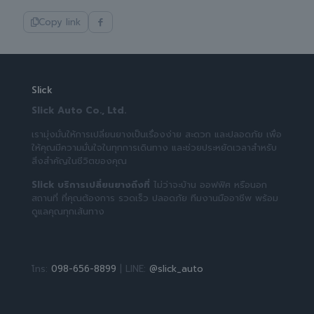
Copy link
Slick
Slick Auto Co., Ltd.
เรามุ่งมั่นให้การเปลี่ยนยางเป็นเรื่องง่าย สะดวก และปลอดภัย เพื่อ
ให้คุณมีความมั่นใจในทุกการเดินทาง และช่วยประหยัดเวลาสำหรับ
สิ่งสำคัญในชีวิตของคุณ
Slick บริการเปลี่ยนยางถึงที่
ไม่ว่าจะบ้าน ออฟฟิศ หรือนอก
สถานที่ ที่คุณต้องการ รวดเร็ว ปลอดภัย ทีมงานมืออาชีพ พร้อม
ดูแลคุณทุกเส้นทาง
โทร:
098-656-8899
| LINE:
@slick_auto