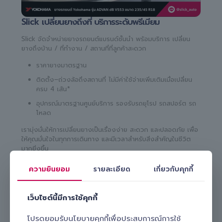
Slick เปลี่ยนยางถึงที่ บริการระดับพรีเมียม
Slick จัดจำหน่ายยางรถยนต์แบรนด์ชั้นนำ พร้อมบริการ เปลี่ยน
ยางถึงบ้าน / ที่ทำงาน / สถานที่ที่ลูกค้าสะดวก
ราคายางมาตรฐาน
ติดตั้ง–ถ่วงล้อถึงสถานที่ ไม่มีค่าใช้จ่ายเพิ่มเติมเมื่อเปลี่ยน
ครบ 4 เส้น*
อุปกรณ์มาตรฐานศูนย์บริการ รองรับรถยุโรป รถสปอร์ต รถ
โหลด
เรามุ่งมั่นให้การเปลี่ยนยางเป็นเรื่องง่าย สะดวก และปลอดภัย เพื่อ
ให้คุณมั่นใจในทุกการเดินทาง และมีเวลาสำหรับสิ่งสำคัญในชีวิต
มากยิ่งขึ้น
ความยินยอม
รายละเอียด
เกี่ยวกับคุกกี้
เว็บไซต์นี้มีการใช้คุกกี้
โปรดยอมรับนโยบายคุกกี้เพื่อประสบการณ์การใช้