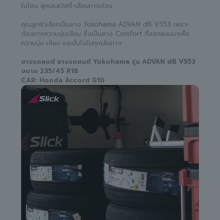
ในโซน สุคนธสวัสดิ์-เลียบทางด่วน
คุณลูกค้าเลือกเป็นยาง Yokohama ADVAN dB V553 เพราะ
ต้องการความนุ่มเงียบ ซึ่งเป็นยาง Comfort ที่ออกแบบมาเพื่อ
ความนุ่ม เงียบ และมั่นใจในทุกเส้นทาง
ยางรถยนต์ ยางรถยนต์ Yokohama รุ่น ADVAN dB V553
ขนาด 235/45 R18
CAR: Honda Accord G10