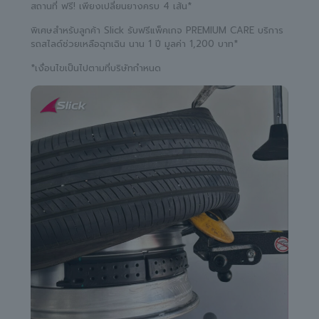
สถานที่ ฟรี! เพียงเปลี่ยนยางครบ 4 เส้น*
พิเศษสำหรับลูกค้า Slick รับฟรีแพ็คเกจ PREMIUM CARE บริการ
รถสไลด์ช่วยเหลือฉุกเฉิน นาน 1 ปี มูลค่า 1,200 บาท*
*เงื่อนไขเป็นไปตามที่บริษัทกำหนด