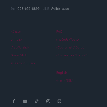
โทร:
098-656-8899
| LINE:
@slick_auto
หน้าแรก
FAQ
บทความ
การรับประกันยาง
เกี่ยวกับ Slick
เงื่อนไขการใช้เว็บไซต์
ติดต่อ Slick
นโยบายความเป็นส่วนตัว
สมัครงานกับ Slick
English
中文（简体）