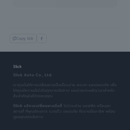
Copy link
Slick
Slick Auto Co., Ltd.
เรามุ่งมั่นให้การเปลี่ยนยางเป็นเรื่องง่าย สะดวก และปลอดภัย เพื่อ
ให้คุณมีความมั่นใจในทุกการเดินทาง และช่วยประหยัดเวลาสำหรับ
สิ่งสำคัญในชีวิตของคุณ
Slick บริการเปลี่ยนยางถึงที่
ไม่ว่าจะบ้าน ออฟฟิศ หรือนอก
สถานที่ ที่คุณต้องการ รวดเร็ว ปลอดภัย ทีมงานมืออาชีพ พร้อม
ดูแลคุณทุกเส้นทาง