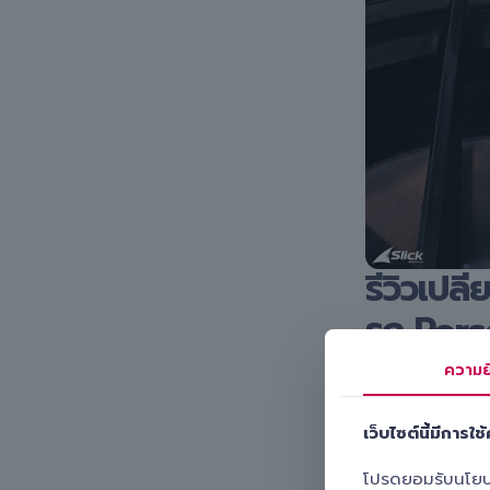
รีวิวเป
รถ Pors
ความย
ขนาดยางที่ติดตั
คู่หน้า Y
เว็บไซต์นี้มีการใช้ค
คู่หลัง Y
โปรดยอมรับนโยบายค