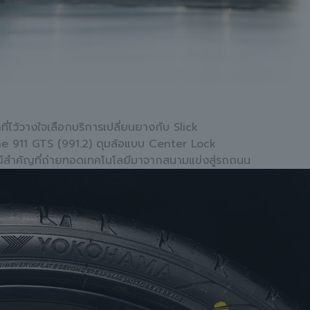
ี่ไว้วางใจเลือกบริการเปลี่ยนยางกับ Slick
he 911 GTS (991.2) ดุมล้อแบบ Center Lock
ษณ์สำคัญที่ถ่ายทอดเทคโนโลยีมาจากสนามแข่งสู่รถถนน