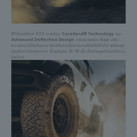
BFGoodrich KO3 มาพร้อม
CoreGard® Technology
และ
Advanced Deflection Design
จากสนามแข่ง Baja เสริม
ความแกร่งให้แก้มยาง ป้องกันการฉีกขาดจากหินหรือกิ่งไม้ พร้อมลุย
ทุกเส้นทางในทุกขนาด ตั้งแต่ขอบ 16–18 นิ้ว ทั้งสายลุยป่าและใช้งาน
ในเมือง