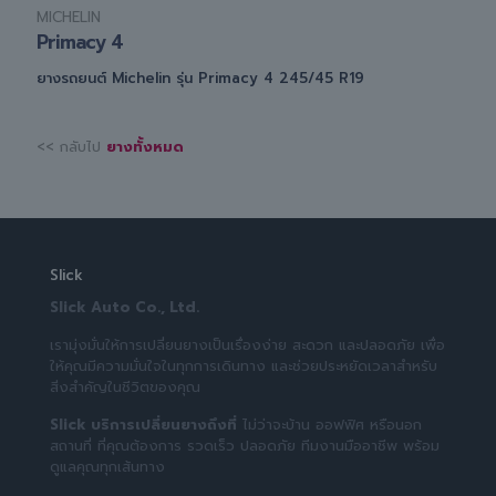
MICHELIN
Primacy 4
ยางรถยนต์ Michelin รุ่น Primacy 4 245/45 R19
<< กลับไป
ยางทั้งหมด
Slick
Slick Auto Co., Ltd.
เรามุ่งมั่นให้การเปลี่ยนยางเป็นเรื่องง่าย สะดวก และปลอดภัย เพื่อ
ให้คุณมีความมั่นใจในทุกการเดินทาง และช่วยประหยัดเวลาสำหรับ
สิ่งสำคัญในชีวิตของคุณ
Slick บริการเปลี่ยนยางถึงที่
ไม่ว่าจะบ้าน ออฟฟิศ หรือนอก
สถานที่ ที่คุณต้องการ รวดเร็ว ปลอดภัย ทีมงานมืออาชีพ พร้อม
ดูแลคุณทุกเส้นทาง