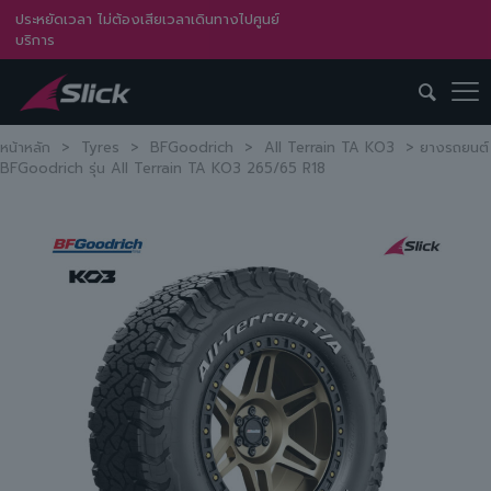
ประหยัดเวลา ไม่ต้องเสียเวลาเดินทางไปศูนย์
บริการ
หน้าหลัก
>
Tyres
>
BFGoodrich
>
All Terrain TA KO3
>
ยางรถยนต์
BFGoodrich รุ่น All Terrain TA KO3 265/65 R18