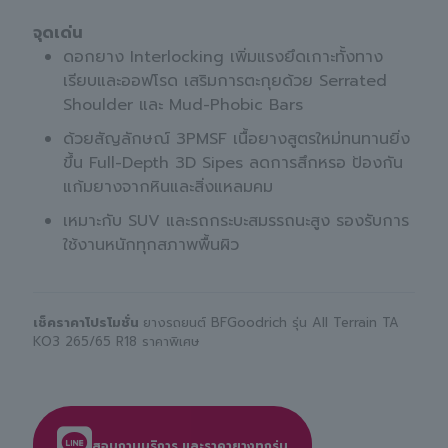
จุดเด่น
ดอกยาง Interlocking เพิ่มแรงยึดเกาะทั้งทาง
เรียบและออฟโรด เสริมการตะกุยด้วย Serrated
Shoulder และ Mud-Phobic Bars
ด้วยสัญลักษณ์ 3PMSF เนื้อยางสูตรใหม่ทนทานยิ่ง
ขึ้น Full-Depth 3D Sipes ลดการสึกหรอ ป้องกัน
แก้มยางจากหินและสิ่งแหลมคม
เหมาะกับ SUV และรถกระบะสมรรถนะสูง รองรับการ
ใช้งานหนักทุกสภาพพื้นผิว
เช็คราคาโปรโมชั่น
ยางรถยนต์ BFGoodrich รุ่น All Terrain TA
KO3 265/65 R18 ราคาพิเศษ
สอบถามบริการ และราคายางทุกรุ่น