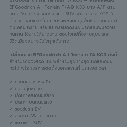
BFGoodrich All Terrain TA KO3 – ยางออฟโรด
BFGoodrich All-Terrain T/A® KO3 ยาง A/T สาย
ลุยรุ่นใหม่สำหรับรถกระบะและ SUV พัฒนาจาก KO2 ใน
ตำนาน มอบแรงยึดเกาะทรงพลังบนทุกพื้นผิว—ถนนปกติ
ดินโคลน ทราย หรือหิน พร้อมลดระยะเบรกและเพิ่มความ
ทนทาน ใช้งานได้ยาวนาน ตอบโจทย์ทั้งสายลุยป่าและ
ชีวิตเมืองอย่างมั่นใจทุกเส้นทาง
เปลี่ยนยาง BFGoodrich All Terrain TA KO3 ถึงที่
สำหรับรถออฟโรด เหมาะสำหรับลุยทางสุดโหดและถนน
ทั่วไป พร้อมบริการติดตั้งนอกสถานที่ ประหยัดเวลา
✔ ควบคุมการทรงตัว
✔ ความนุ่มสบาย
✔ ยึดเกาะบนถนนเปียก
✔ ยึดเกาะบนถนนแห้ง
✔ รองรับรถ EV
✔ อายุการใช้งานทนทาน
✔ เหมาะกับ SUV