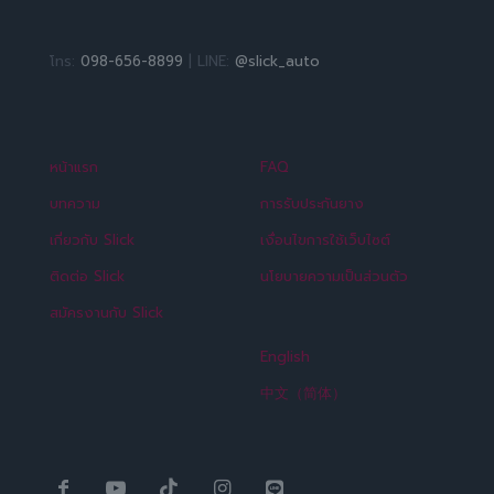
โทร:
098-656-8899
| LINE:
@slick_auto
หน้าแรก
FAQ
บทความ
การรับประกันยาง
เกี่ยวกับ Slick
เงื่อนไขการใช้เว็บไซต์
ติดต่อ Slick
นโยบายความเป็นส่วนตัว
สมัครงานกับ Slick
English
中文（简体）