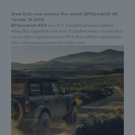
บีเอฟ กู๊ดริช ออล เทอร์เรน ทีเอ เคโอทรี (BFGoodrich All
Terrain TA KO3)
BFGoodrich KO3
ยาง A/T สายลุยที่ทนทานต่อการสึกหรอ
พร้อมเนื้อยางสูตรใหม่และร่องบาก 3 มิติเต็มความหนา ช่วยลดเสียง
รบกวน ให้ความนุ่มเงียบมากกว่า KO2 ยึดเกาะดีทั้งทางลูกรังและใน
เมือง พร้อมลดระยะเบรกและใช้งานได้ยาวนาน