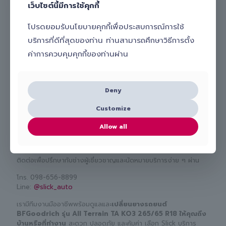
เว็บไซต์นี้มีการใช้คุกกี้
โปรดยอมรับนโยบายคุกกี้เพื่อประสบการณ์การใช้
บริการที่ดีที่สุดของท่าน ท่านสามารถศึกษาวิธีการตั้ง
ค่าการควบคุมคุกกี้ของท่านผ่าน
Deny
Customize
สนใจเปลี่ยนยางรถยนต์ BFGoodrich รุ่น All Terrain
TA KO3 265/65 R18 กับ Slick ทำอย่างไร?
Allow all
หากคุณกำลังมองหาบริการ
เปลี่ยนยางรถยนต์นอกสถานที่
ที่
สะดวก รวดเร็ว และมั่นใจได้ เลือกใช้บริการกับ Slick ได้เลย! เพียง
ติดต่อเพื่อปรึกษากับช่างผู้เชี่ยวชาญและนัดหมายบริการง่าย ๆ ผ่าน
โทร.
098-656-8899
Line:
@slick_auto
เรามีทีมงานมืออาชีพพร้อมดูแลและ
เปลี่ยนยางรถยนต์
BFGoodrich รุ่น All Terrain TA KO3 265/65 R18 ให้คุณถึง
บ้านหรือที่ทำงาน
สะดวก ปลอดภัย และคุ้มค่า เลือก Slick บริการ