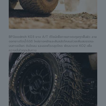
BFGoodrich KO3 ยาง A/T ดีไซน์เพื่อการเกาะตะกุยทุกพื้นผิว ลาย
ดอกยางรีดน้ำได้ดี ไหล่ยางหยักและสันสลัดโคลนช่วยเพิ่มสมรรถนะ
บนทางเปียก ดินโคลน และออฟโรดสุดโหด พัฒนาจาก KO2 เพื่อ
ความมั่นใจทุกเส้นทาง