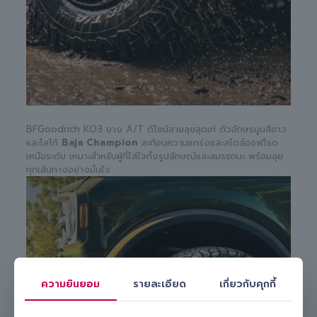
BFGoodrich KO3 ยาง A/T ดีไซน์สายลุยสุดเท่ ตัวอักษรนูนสีขาว
และโลโก้
Baja Champion
สะท้อนความแกร่งและสไตล์ออฟโรด
เหนือระดับ เหมาะสำหรับผู้ที่ใส่ใจทั้งรูปลักษณ์และสมรรถนะ พร้อมลุย
ทุกเส้นทางอย่างมั่นใจ
ความยินยอม
รายละเอียด
เกี่ยวกับคุกกี้