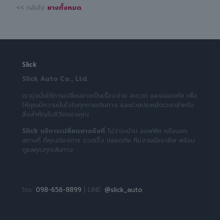
<< กลับไป
ยางทั้งหมด
Slick
Slick Auto Co., Ltd.
เรามุ่งมั่นให้การเปลี่ยนยางเป็นเรื่องง่าย สะดวก และปลอดภัย เพื่อ
ให้คุณมีความมั่นใจในทุกการเดินทาง และช่วยประหยัดเวลาสำหรับ
สิ่งสำคัญในชีวิตของคุณ
Slick บริการเปลี่ยนยางถึงที่
ไม่ว่าจะบ้าน ออฟฟิศ หรือนอก
สถานที่ ที่คุณต้องการ รวดเร็ว ปลอดภัย ทีมงานมืออาชีพ พร้อม
ดูแลคุณทุกเส้นทาง
โทร:
098-656-8899
| LINE:
@slick_auto