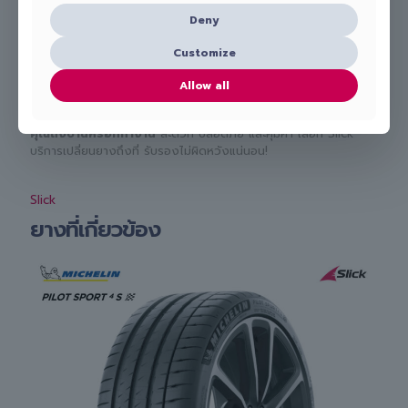
สะดวก รวดเร็ว และมั่นใจได้ เลือกใช้บริการกับ Slick ได้เลย! เพียง
ติดต่อเพื่อปรึกษากับช่างผู้เชี่ยวชาญและนัดหมายบริการง่าย ๆ ผ่าน
Deny
โทร.
098-656-8899
Customize
Line:
@slick_auto
Allow all
เรามีทีมงานมืออาชีพพร้อมดูแลและ
เปลี่ยนยางรถยนต์
Continental รุ่น ComfortContact CC7 185/55 R16 ให้
คุณถึงบ้านหรือที่ทำงาน
สะดวก ปลอดภัย และคุ้มค่า เลือก Slick
บริการเปลี่ยนยางถึงที่ รับรองไม่ผิดหวังแน่นอน!
Slick
ยางที่เกี่ยวข้อง