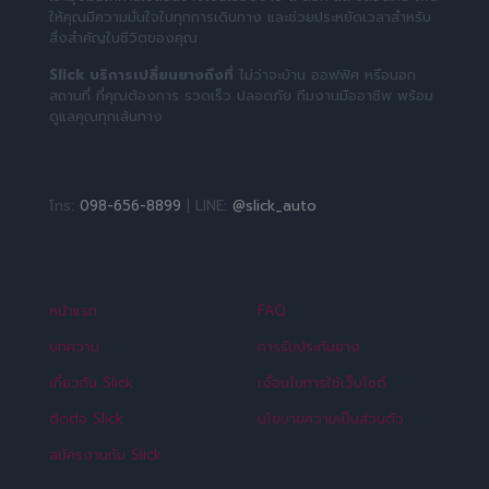
ให้คุณมีความมั่นใจในทุกการเดินทาง และช่วยประหยัดเวลาสำหรับ
สิ่งสำคัญในชีวิตของคุณ
Slick บริการเปลี่ยนยางถึงที่
ไม่ว่าจะบ้าน ออฟฟิศ หรือนอก
สถานที่ ที่คุณต้องการ รวดเร็ว ปลอดภัย ทีมงานมืออาชีพ พร้อม
ดูแลคุณทุกเส้นทาง
โทร:
098-656-8899
| LINE:
@slick_auto
หน้าแรก
FAQ
บทความ
การรับประกันยาง
เกี่ยวกับ Slick
เงื่อนไขการใช้เว็บไซต์
ติดต่อ Slick
นโยบายความเป็นส่วนตัว
สมัครงานกับ Slick