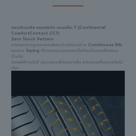
คอนติเนนทัล คอมฟอร์ท คอนแท็ก 7 (Continental
ComfortContact CC7)
Zero Shock Pattern
ลายดอกยางถูกออกแบบพิเศษด้วยโครงสร้าง
Continuous Rib
และร่อง
Siping
ที่ช่วยลดแรงกระแทกเมื่อเทียบกับลายบล็อกแบบ
ดั้งเดิม
ส่งผลให้การขับขี่ นุ่มนวลและลื่นไหลมากขึ้น แม้บนถนนที่ขรุขระหรือไม่
เรียบ