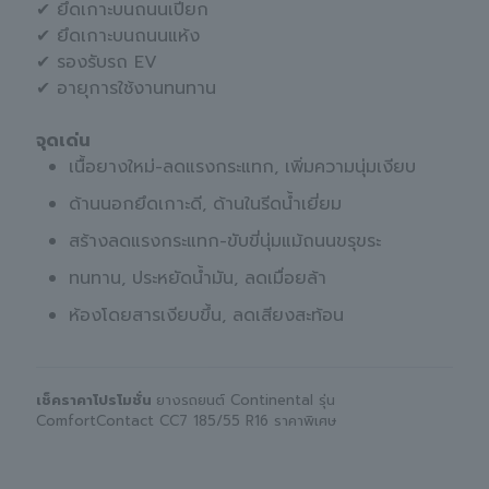
✔ ยึดเกาะบนถนนเปียก
✔ ยึดเกาะบนถนนแห้ง
✔ รองรับรถ EV
✔ อายุการใช้งานทนทาน
จุดเด่น
เนื้อยางใหม่-ลดแรงกระแทก, เพิ่มความนุ่มเงียบ
ด้านนอกยึดเกาะดี, ด้านในรีดน้ำเยี่ยม
สร้างลดแรงกระแทก-ขับขี่นุ่มแม้ถนนขรุขระ
ทนทาน, ประหยัดน้ำมัน, ลดเมื่อยล้า
ห้องโดยสารเงียบขึ้น, ลดเสียงสะท้อน
เช็คราคาโปรโมชั่น
ยางรถยนต์ Continental รุ่น
ComfortContact CC7 185/55 R16 ราคาพิเศษ