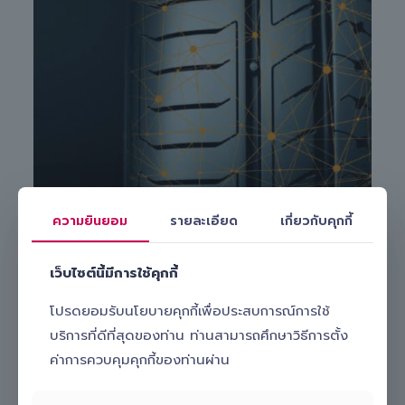
ความยินยอม
รายละเอียด
เกี่ยวกับคุกกี้
เว็บไซต์นี้มีการใช้คุกกี้
โปรดยอมรับนโยบายคุกกี้เพื่อประสบการณ์การใช้
สนใจเปลี่ยนยางรถยนต์ Continental รุ่น
บริการที่ดีที่สุดของท่าน ท่านสามารถศึกษาวิธีการตั้ง
ComfortContact CC7 185/55 R16 กับ Slick ทำ
อย่างไร?
ค่าการควบคุมคุกกี้ของท่านผ่าน
หากคุณกำลังมองหาบริการ
เปลี่ยนยางรถยนต์นอกสถานที่
ที่