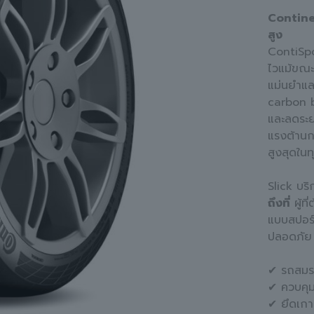
Contine
สูง
ContiSp
ไวแม้ขณะ
แม่นยำแล
carbon b
และลดระย
แรงต้านก
สูงสุดใ
Slick บร
ถึงที่
ผู้ท
แบบสปอร์ต
ปลอดภัย
✔ รถสมร
✔ ควบคุ
✔ ยึดเก