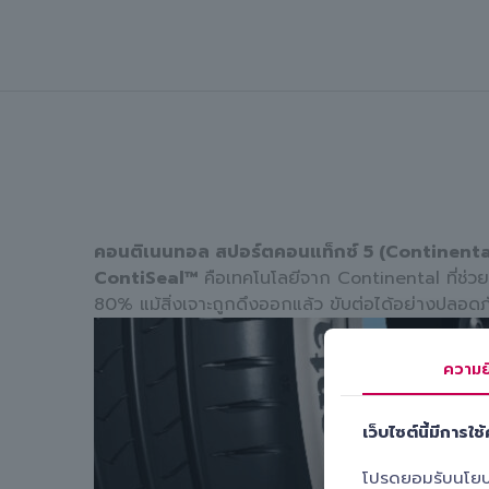
คอนติเนนทอล สปอร์ตคอนแท็กซ์ 5 (Continent
ContiSeal™
คือเทคโนโลยีจาก Continental ที่ช่วย
80% แม้สิ่งเจาะถูกดึงออกแล้ว ขับต่อได้อย่างปลอ
ความย
เว็บไซต์นี้มีการใช้ค
โปรดยอมรับนโยบายค