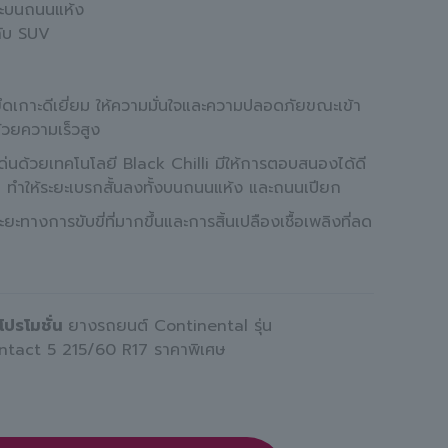
าะบนถนนแห้ง
กับ SUV
ึดเกาะดีเยี่ยม ให้ความมั่นใจและความปลอดภัยขณะเข้า
ด้วยความเร็วสูง
ด่นด้วยเทคโนโลยี Black Chilli มีให้การตอบสนองได้ดี
ยม ทำให้ระยะเบรกสั้นลงทั้งบนถนนแห้ง และถนนเปียก
ระยะทางการขับขี่ที่มากขึ้นและการสิ้นเปลืองเชื้อเพลิงที่ลด
โปรโมชั่น
ยางรถยนต์ Continental รุ่น
ntact 5 215/60 R17 ราคาพิเศษ