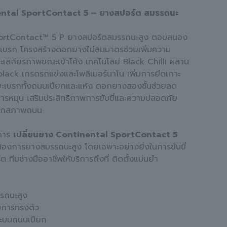
ntal SportContact 5 – ยางสปอร์ต สมรรถนะ
ortContact™ 5 P ยางสปอร์ตสมรรถนะสูง ตอบสนอง
เบรก โครงสร้างดอกยางไม่สมมาตรช่วยเพิ่มความ
ะเสถียรภาพขณะเข้าโค้ง เทคโนโลยี Black Chilli ผสาน
lack เกรดรถแข่งและโพลิเมอร์นาโน เพิ่มการยึดเกาะ
ะเบรกทั้งถนนเปียกและแห้ง ดอกยางสองชั้นช่วยลด
ารหมุน เสริมประสิทธิภาพการขับขี่และความปลอดภัย
นทุกสภาพถนน
ิการ
เปลี่ยนยาง Continental SportContact 5
ี่ต้องการยางสมรรถนะสูง โดยเฉพาะอย่างยิ่งในการขับขี่
 ทีมช่างมืออาชีพให้บริการถึงที่ ติดตั้งแม่นยำ
รถนะสูง
มการทรงตัว
าะบนถนนเปียก