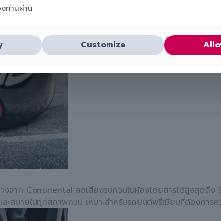
องท่านผ่าน
y
Customize
Allo
งจาก Continental ลดเสียงรบกวนในห้องโดยสารได้สูงสุดถึง 9 เด
บและสบายในทุกสภาพถนน เหมาะสำหรับรถยนต์พรีเมียมที่ต้องการค