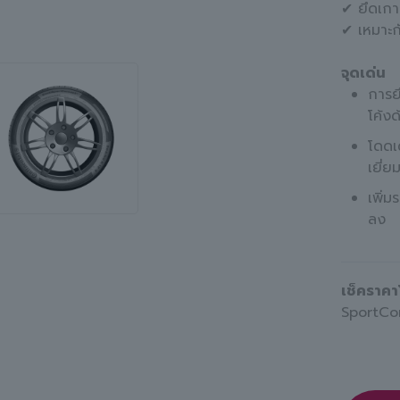
✔ ยึดเก
✔ เหมาะ
จุดเด่น
การย
โค้ง
โดดเ
เยี่
เพิ่ม
ลง
เช็คราคา
SportCo