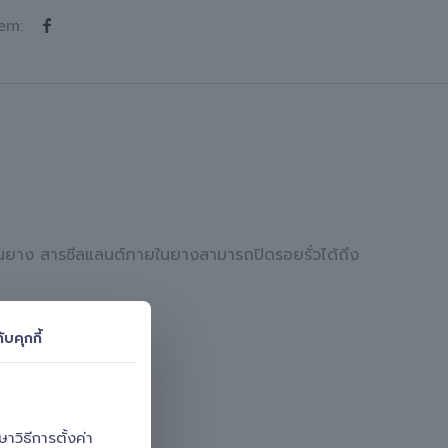
em:
่ยนยาง สารซีลแลนต์ภายในยางสามารถปิดรอยรั่วได้ถึง
ับคุกกี้
วิธีการตั้งค่า