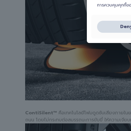
การควบคุมคุกกี้ข
Den
ContiSilent™
คือเทคโนโลยีโฟมดูดซับเสียงภายในยา
ถนน โดยไม่กระทบต่อสมรรถนะการขับขี่ ให้ความเงีย