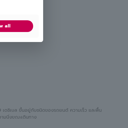
w all
ซิเบล ขึ้นอยู่กับชนิดของรถยนต์ ความเร็ว และพื้น
วามนิ่งขณะเดินทาง