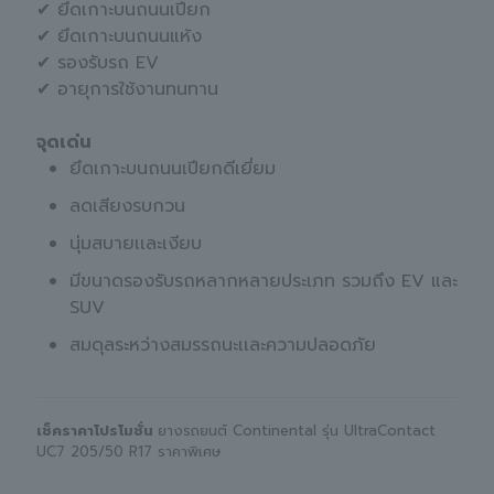
✔ ยึดเกาะบนถนนเปียก
✔ ยึดเกาะบนถนนแห้ง
✔ รองรับรถ EV
✔ อายุการใช้งานทนทาน
จุดเด่น
ยึดเกาะบนถนนเปียกดีเยี่ยม
ลดเสียงรบกวน
นุ่มสบายเเละเงียบ
มีขนาดรองรับรถหลากหลายประเภท รวมถึง EV และ
SUV
สมดุลระหว่างสมรรถนะเเละความปลอดภัย
เช็คราคาโปรโมชั่น
ยางรถยนต์ Continental รุ่น UltraContact
UC7 205/50 R17 ราคาพิเศษ