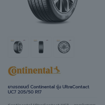
ยางรถยนต์ Continental รุ่น UltraContact
UC7 205/50 R17