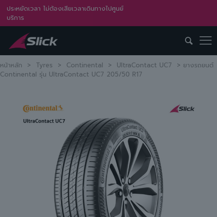
ประหยัดเวลา ไม่ต้องเสียเวลาเดินทางไปศูนย์
บริการ
หน้าหลัก
>
Tyres
>
Continental
>
UltraContact UC7
>
ยางรถยนต์
Continental รุ่น UltraContact UC7 205/50 R17