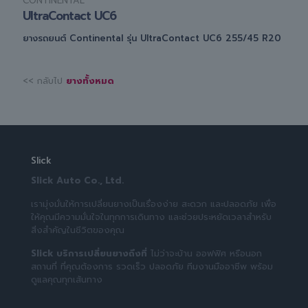
CONTINENTAL
UltraContact UC6
ยางรถยนต์ Continental รุ่น UltraContact UC6 255/45 R20
<< กลับไป
ยางทั้งหมด
Slick
Slick Auto Co., Ltd.
เรามุ่งมั่นให้การเปลี่ยนยางเป็นเรื่องง่าย สะดวก และปลอดภัย เพื่อ
ให้คุณมีความมั่นใจในทุกการเดินทาง และช่วยประหยัดเวลาสำหรับ
สิ่งสำคัญในชีวิตของคุณ
Slick บริการเปลี่ยนยางถึงที่
ไม่ว่าจะบ้าน ออฟฟิศ หรือนอก
สถานที่ ที่คุณต้องการ รวดเร็ว ปลอดภัย ทีมงานมืออาชีพ พร้อม
ดูแลคุณทุกเส้นทาง