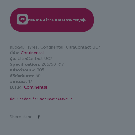
สอบถามบริการ และราคายางทุกรุ่น
หมวดหมู่:
Tyres
,
Continental
,
UltraContact UC7
ยี่ห้อ
Continental
รุ่น
UltraContact UC7
Specification
205/50 R17
หน้ากว้างยาง
205
ซีรีย์แก้มยาง
50
ขนาดล้อ
17
แบรนด์:
Continental
เงื่อนไขการซื้อสินค้า บริการ และการรับประกัน *
Share item: