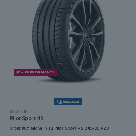
ยาง PERFORMANCE
MICHELIN
Pilot Sport 4S
ยางรถยนต์ Michelin รุ่น Pilot Sport 4S 245/35 R20