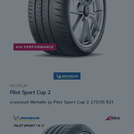
ยาง PERFORMANCE
MICHELIN
Pilot Sport Cup 2
ยางรถยนต์ Michelin รุ่น Pilot Sport Cup 2 275/35 R21