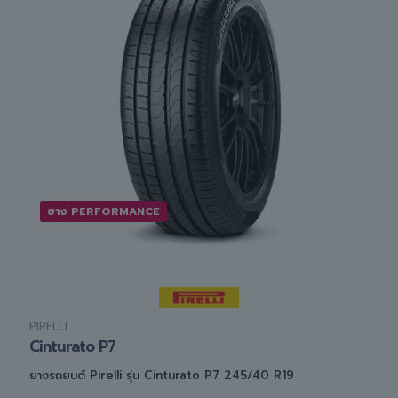
ยาง PERFORMANCE
PIRELLI
Cinturato P7
ยางรถยนต์ Pirelli รุ่น Cinturato P7 245/40 R19