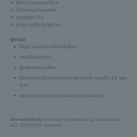
✔ ยึดเกาะบนถนนเปียก
✔ ยึดเกาะบนถนนแห้ง
✔ รองรับรถ EV
✔ อายุการใช้งานทนทาน
จุดเด่น
ยึดเกาะบนถนนเปียกดีเยี่ยม
ลดเสียงรบกวน
นุ่มสบายเเละเงียบ
มีขนาดรองรับรถหลากหลายประเภท รวมถึง EV และ
SUV
สมดุลระหว่างสมรรถนะเเละความปลอดภัย
เช็คราคาโปรโมชั่น
ยางรถยนต์ Continental รุ่น UltraContact
UC7 205/55 R16 ราคาพิเศษ