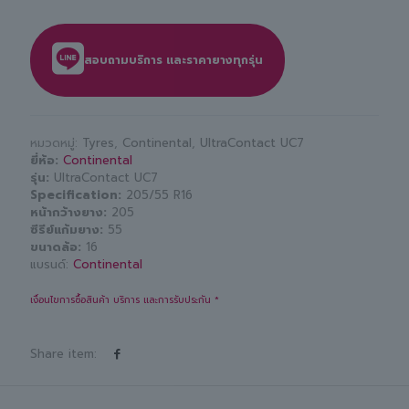
สอบถามบริการ และราคายางทุกรุ่น
หมวดหมู่:
Tyres
,
Continental
,
UltraContact UC7
ยี่ห้อ
Continental
รุ่น
UltraContact UC7
Specification
205/55 R16
หน้ากว้างยาง
205
ซีรีย์แก้มยาง
55
ขนาดล้อ
16
แบรนด์:
Continental
เงื่อนไขการซื้อสินค้า บริการ และการรับประกัน *
Share item: