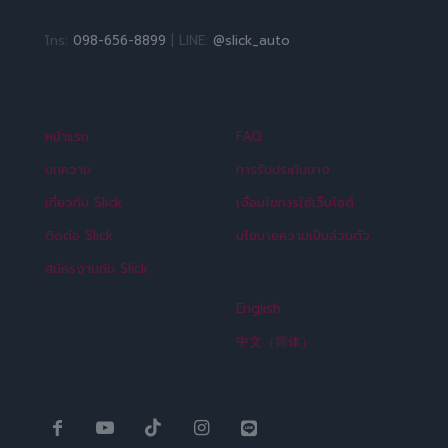
โทร:
098-656-8899
| LINE:
@slick_auto
หน้าแรก
FAQ
บทความ
การรับประกันยาง
เกี่ยวกับ Slick
เงื่อนไขการใช้เว็บไซต์
ติดต่อ Slick
นโยบายความเป็นส่วนตัว
สมัครงานกับ Slick
English
中文（简体）