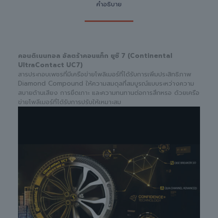
คำอธิบาย
คอนติเนนทอล อัลตร้าคอนแท็ก ยูซ๊ 7 (Continental
UltraContact UC7)
สารประกอบเพชรที่มีเครือข่ายโพลิเมอร์ที่ได้รับการเพิ่มประสิทธิภาพ
Diamond Compound ให้ความสมดุลที่สมบูรณ์แบบระหว่างความ
สบายด้านเสียง การยึดเกาะ และความทนทานต่อการสึกหรอ ด้วยเครือ
ข่ายโพลีเมอร์ที่ได้รับการปรับให้เหมาะสม