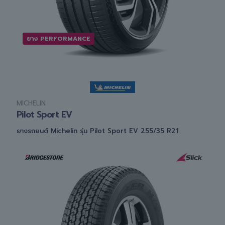
ยาง PERFORMANCE
MICHELIN
Pilot Sport EV
ยางรถยนต์ Michelin รุ่น Pilot Sport EV 255/35 R21