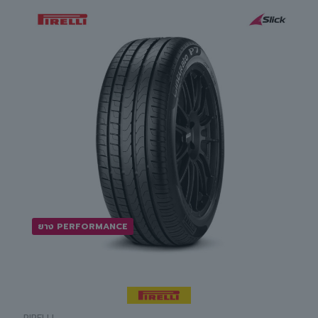
ยาง PERFORMANCE