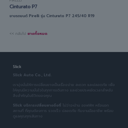
PIRELLI
Cinturato P7
ยางรถยนต์ Pirelli รุ่น Cinturato P7 245/40 R19
<< กลับไป
ยางทั้งหมด
Slick
Slick Auto Co., Ltd.
เรามุ่งมั่นให้การเปลี่ยนยางเป็นเรื่องง่าย สะดวก และปลอดภัย เพื่อ
ให้คุณมีความมั่นใจในทุกการเดินทาง และช่วยประหยัดเวลาสำหรับ
สิ่งสำคัญในชีวิตของคุณ
Slick บริการเปลี่ยนยางถึงที่
ไม่ว่าจะบ้าน ออฟฟิศ หรือนอก
สถานที่ ที่คุณต้องการ รวดเร็ว ปลอดภัย ทีมงานมืออาชีพ พร้อม
ดูแลคุณทุกเส้นทาง