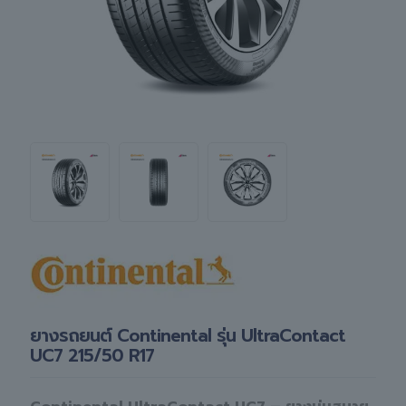
ยางรถยนต์ Continental รุ่น UltraContact
UC7 215/50 R17