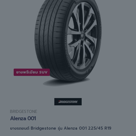
ยางพรีเมียม SUV
BRIDGESTONE
Alenza 001
ยางรถยนต์ Bridgestone รุ่น Alenza 001 225/45 R19