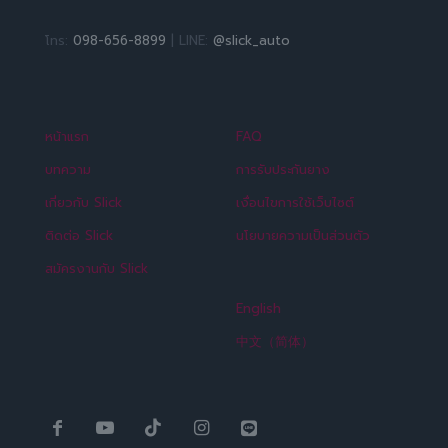
โทร:
098-656-8899
| LINE:
@slick_auto
หน้าแรก
FAQ
บทความ
การรับประกันยาง
เกี่ยวกับ Slick
เงื่อนไขการใช้เว็บไซต์
ติดต่อ Slick
นโยบายความเป็นส่วนตัว
สมัครงานกับ Slick
English
中文（简体）