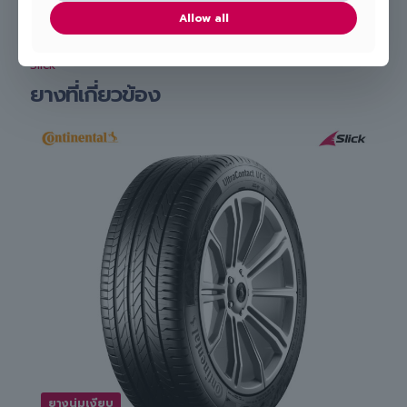
เปลี่ยนยางถึงที่ รับรองไม่ผิดหวังแน่นอน!
Allow all
Slick
ยางที่เกี่ยวข้อง
ยางนุ่มเงียบ