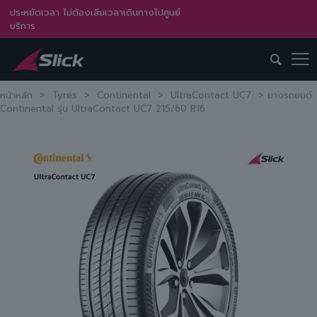
ประหยัดเวลา ไม่ต้องเสียเวลาเดินทางไปศูนย์
บริการ
หน้าหลัก
>
Tyres
>
Continental
>
UltraContact UC7
>
ยางรถยนต์
Continental รุ่น UltraContact UC7 215/60 R16