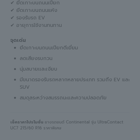
✔ ยึดเกาะบนถนนเปียก
✔ ยึดเกาะบนถนนแห้ง
✔ รองรับรถ EV
✔ อายุการใช้งานทนทาน
จุดเด่น
ยึดเกาะบนถนนเปียกดีเยี่ยม
ลดเสียงรบกวน
นุ่มสบายเเละเงียบ
มีขนาดรองรับรถหลากหลายประเภท รวมถึง EV และ
SUV
สมดุลระหว่างสมรรถนะเเละความปลอดภัย
เช็คราคาโปรโมชั่น
ยางรถยนต์ Continental รุ่น UltraContact
UC7 215/60 R16 ราคาพิเศษ