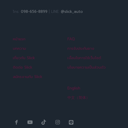
โทร:
098-656-8899
| LINE:
@slick_auto
หน้าแรก
FAQ
บทความ
การรับประกันยาง
เกี่ยวกับ Slick
เงื่อนไขการใช้เว็บไซต์
ติดต่อ Slick
นโยบายความเป็นส่วนตัว
สมัครงานกับ Slick
English
中文（简体）