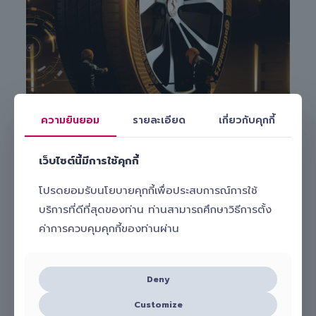
ความยินยอม
รายละเอียด
เกี่ยวกับคุกกี้
สนใจเปลี่ยนยางรถยนต์ Continental รุ่น UltraContact
เว็บไซต์นี้มีการใช้คุกกี้
UC7 215/60 R16 กับ Slick ทำอย่างไร?
โปรดยอมรับนโยบายคุกกี้เพื่อประสบการณ์การใช้
หากคุณกำลังมองหาบริการ
เปลี่ยนยางรถยนต์นอกสถานที่
ที่
บริการที่ดีที่สุดของท่าน ท่านสามารถศึกษาวิธีการตั้ง
สะดวก รวดเร็ว และมั่นใจได้ เลือกใช้บริการกับ Slick ได้เลย! เพียง
ติดต่อเพื่อปรึกษากับช่างผู้เชี่ยวชาญและนัดหมายบริการง่าย ๆ ผ่าน
ค่าการควบคุมคุกกี้ของท่านผ่าน
โทร.
098-656-8899
Line:
@slick_auto
Deny
เรามีทีมงานมืออาชีพพร้อมดูแลและ
เปลี่ยนยางรถยนต์
Continental รุ่น UltraContact UC7 215/60 R16 ให้คุณถึง
Customize
บ้านหรือที่ทำงาน
สะดวก ปลอดภัย และคุ้มค่า เลือก Slick บริการ