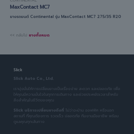
CONTINENTAL
MaxContact MC7
ยางรถยนต์ Continental รุ่น MaxContact MC7 275/35 R20
<< กลับไป
ยางทั้งหมด
Slick
Slick Auto Co., Ltd.
เรามุ่งมั่นให้การเปลี่ยนยางเป็นเรื่องง่าย สะดวก และปลอดภัย เพื่อ
ให้คุณมีความมั่นใจในทุกการเดินทาง และช่วยประหยัดเวลาสำหรับ
สิ่งสำคัญในชีวิตของคุณ
Slick บริการเปลี่ยนยางถึงที่
ไม่ว่าจะบ้าน ออฟฟิศ หรือนอก
สถานที่ ที่คุณต้องการ รวดเร็ว ปลอดภัย ทีมงานมืออาชีพ พร้อม
ดูแลคุณทุกเส้นทาง