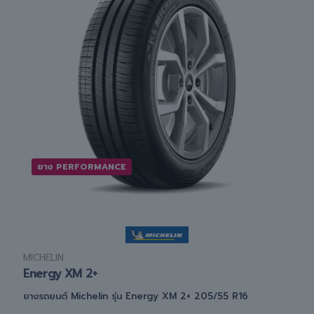
ยาง PERFORMANCE
MICHELIN
Energy XM 2+
ยางรถยนต์ Michelin รุ่น Energy XM 2+ 205/55 R16