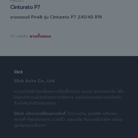
PIRELLI
Cinturato P7
ยางรถยนต์ Pirelli รุ่น Cinturato P7 245/40 R19
<< กลับไป
ยางทั้งหมด
Slick
Slick Auto Co., Ltd.
เรามุ่งมั่นให้การเปลี่ยนยางเป็นเรื่องง่าย สะดวก และปลอดภัย เพื่อ
ให้คุณมีความมั่นใจในทุกการเดินทาง และช่วยประหยัดเวลาสำหรับ
สิ่งสำคัญในชีวิตของคุณ
Slick บริการเปลี่ยนยางถึงที่
ไม่ว่าจะบ้าน ออฟฟิศ หรือนอก
สถานที่ ที่คุณต้องการ รวดเร็ว ปลอดภัย ทีมงานมืออาชีพ พร้อม
ดูแลคุณทุกเส้นทาง