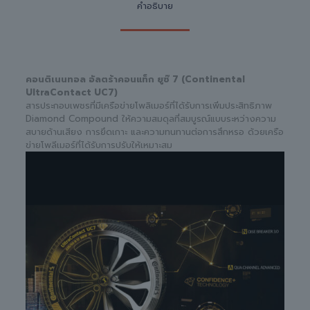
คำอธิบาย
คอนติเนนทอล อัลตร้าคอนแท็ก ยูซ๊ 7 (Continental
UltraContact UC7)
สารประกอบเพชรที่มีเครือข่ายโพลิเมอร์ที่ได้รับการเพิ่มประสิทธิภาพ
Diamond Compound ให้ความสมดุลที่สมบูรณ์แบบระหว่างความ
สบายด้านเสียง การยึดเกาะ และความทนทานต่อการสึกหรอ ด้วยเครือ
ข่ายโพลีเมอร์ที่ได้รับการปรับให้เหมาะสม