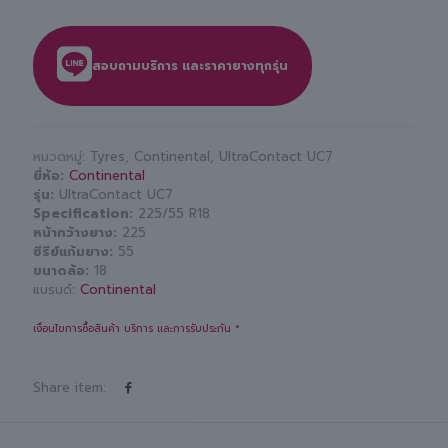
สอบถามบริการ และราคายางทุกรุ่น
หมวดหมู่:
Tyres
,
Continental
,
UltraContact UC7
ยี่ห้อ
Continental
รุ่น
UltraContact UC7
Specification
225/55 R18
หน้ากว้างยาง
225
ซีรีย์แก้มยาง
55
ขนาดล้อ
18
แบรนด์:
Continental
เงื่อนไขการซื้อสินค้า บริการ และการรับประกัน *
Share item: