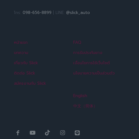
โทร:
098-656-8899
| LINE:
@slick_auto
หน้าแรก
FAQ
บทความ
การรับประกันยาง
เกี่ยวกับ Slick
เงื่อนไขการใช้เว็บไซต์
ติดต่อ Slick
นโยบายความเป็นส่วนตัว
สมัครงานกับ Slick
English
中文（简体）