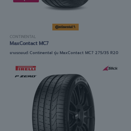
CONTINENTAL
MaxContact MC7
ยางรถยนต์ Continental รุ่น MaxContact MC7 275/35 R20