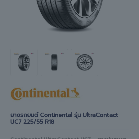
ยางรถยนต์ Continental รุ่น UltraContact
UC7 225/55 R18