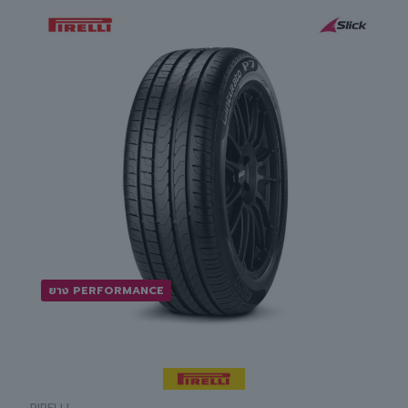
ยาง PERFORMANCE