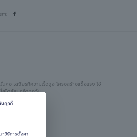
em:
คง เสถียรที่ความเร็วสูง โครงสร้างแข็งแรง ใช้
่สไตล์สปอร์ตทุกวัน
ับคุกกี้
วิธีการตั้งค่า