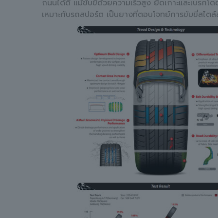
ถนนได้ดี แม้ขับขี่ด้วยความเร็วสูง ยึดเกาะและเบรกโ
เหมาะกับรถสปอร์ต เป็นยางที่ตอบโจทย์การขับขี่สไต