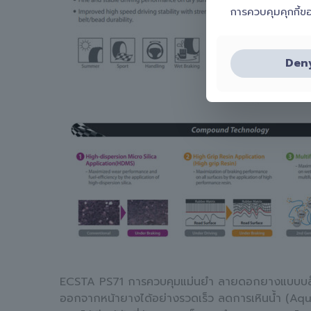
การควบคุมคุกกี้ข
Den
ECSTA PS71 การควบคุมแม่นยำ ลายดอกยางแบบบล็อกช่ว
ออกจากหน้ายางได้อย่างรวดเร็ว ลดการเหินน้ำ (Aqua