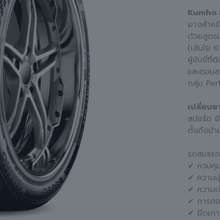
Kumho E
ยางสำหรั
ด้วยสูตร
(เส้นใย K
ผู้ขับขี่
และตอบสนอ
กลุ่ม Pe
เปลี่ยนย
สปอร์ต ย
ตั้งถึงบ
รถสมรรถ
✔ ควบคุม
✔ ความนุ
✔ ความเ
✔ การตอ
✔ ยึดเกา