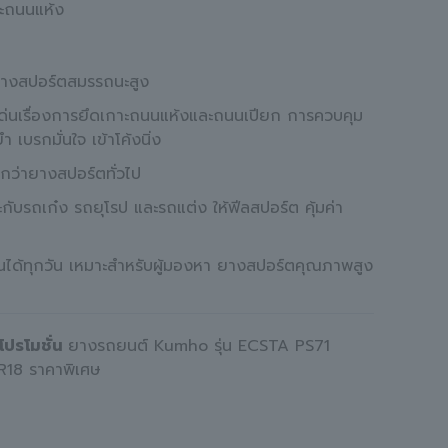
ะถนนแห้ง
ยางสปอร์ตสมรรถนะสูง
ด่นเรื่องการยึดเกาะถนนแห้งและถนนเปียก การควบคุม
ำ เบรกมั่นใจ เข้าโค้งนิ่ง
บกว่ายางสปอร์ตทั่วไป
ะกับรถเก๋ง รถยุโรป และรถแต่ง ให้ฟีลสปอร์ต คุ้มค่า
านได้ทุกวัน เหมาะสำหรับผู้มองหา ยางสปอร์ตคุณภาพสูง
โปรโมชั่น
ยางรถยนต์ Kumho รุ่น ECSTA PS71
R18 ราคาพิเศษ