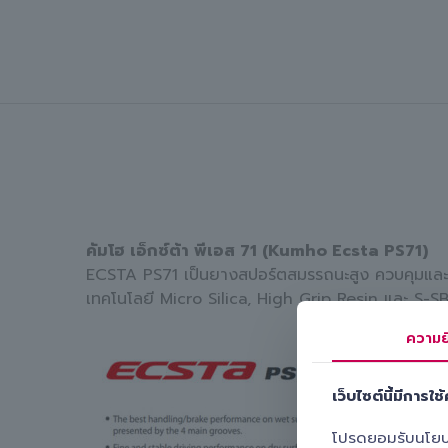
คัมโฮ เอ็กซ์ต้า พีเอส 71 (Kumho Ecsta PS71)
ECSTA PS71 เป็นยางสปอร์ตสมรรถนะสูง ควบคุมและเบร
เทคโนโลยี Micro Silica, High Grip Resin และ S-S
ความย
เว็บไซต์นี้มีการใช้ค
โปรดยอมรับนโยบายค