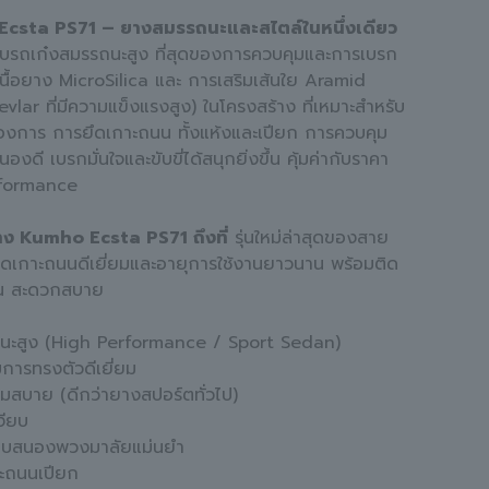
csta PS71 – ยางสมรรถนะและสไตล์ในหนึ่งเดียว
บรถเก๋งสมรรถนะสูง ที่สุดของการควบคุมและการเบรก
เนื้อยาง MicroSilica และ การเสริมเส้นใย Aramid
evlar ที่มีความแข็งแรงสูง) ในโครงสร้าง ที่เหมาะสำหรับ
ที่ต้องการ การยึดเกาะถนน ทั้งแห้งและเปียก การควบคุม
งดี เบรกมั่นใจและขับขี่ได้สนุกยิ่งขึ้น คุ้มค่ากับราคา
rformance
าง Kumho Ecsta PS71 ถึงที่
รุ่นใหม่ล่าสุดของสาย
ึดเกาะถนนดีเยี่ยมและอายุการใช้งานยาวนาน พร้อมติด
้าน สะดวกสบาย
นะสูง (High Performance / Sport Sedan)
การทรงตัวดีเยี่ยม
่มสบาย (ดีกว่ายางสปอร์ตทั่วไป)
งียบ
บสนองพวงมาลัยแม่นยำ
ะถนนเปียก