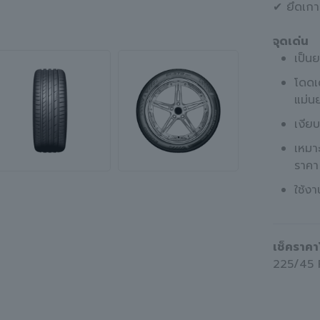
✔ ยึดเกา
จุดเด่น
เป็น
โดดเ
แม่นย
เงีย
เหมา
ราคา
ใช้ง
เช็คราคา
225/45 