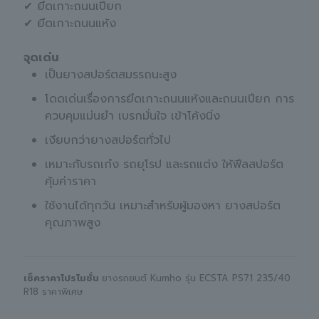
✔ ยึดเกาะถนนเปียก
✔ ยึดเกาะถนนแห้ง
จุดเด่น
เป็นยางสปอร์ตสมรรถนะสูง
โดดเด่นเรื่องการยึดเกาะถนนแห้งและถนนเปียก การ
ควบคุมแม่นยำ เบรกมั่นใจ เข้าโค้งนิ่ง
เงียบกว่ายางสปอร์ตทั่วไป
เหมาะกับรถเก๋ง รถยุโรป และรถแต่ง ให้ฟีลสปอร์ต
คุ้มค่าราคา
ใช้งานได้ทุกวัน เหมาะสำหรับผู้มองหา ยางสปอร์ต
คุณภาพสูง
เช็คราคาโปรโมชั่น
ยางรถยนต์ Kumho รุ่น ECSTA PS71 235/40
R18 ราคาพิเศษ