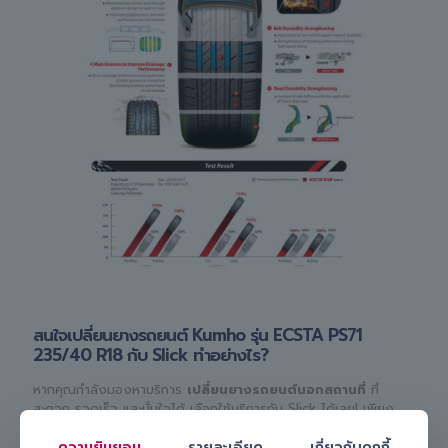
สนใจเปลี่ยนยางรถยนต์ Kumho รุ่น ECSTA PS71
235/40 R18 กับ Slick ทำอย่างไร?
หากคุณกำลังมองหาบริการ
เปลี่ยนยางรถยนต์นอกสถานที่
ที่
สะดวก รวดเร็ว และมั่นใจได้ เลือกใช้บริการกับ Slick ได้เลย! เพียง
ติดต่อเพื่อปรึกษากับช่างผู้เชี่ยวชาญและนัดหมายบริการง่าย ๆ ผ่าน
ความยินยอม
รายละเอียด
เกี่ยวกับคุกกี้