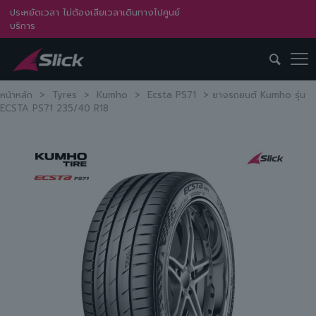
ประหยัดเวลา ไม่ต้องเสียเวลาเดินทางไปศูนย์
บริการ
หน้าหลัก
>
Tyres
>
Kumho
>
Ecsta PS71
>
ยางรถยนต์ Kumho รุ่น
ECSTA PS71 235/40 R18