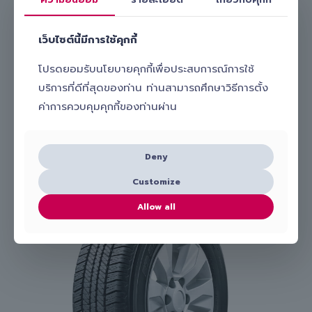
โทร.
098-656-8899
Line:
@slick_auto
เว็บไซต์นี้มีการใช้คุกกี้
เรามีทีมงานมืออาชีพพร้อมดูแลและ
เปลี่ยนยางรถยนต์ Kumho รุ่น
ECSTA PS71 235/40 R18 ให้คุณถึงบ้านหรือที่ทำงาน
สะดวก
โปรดยอมรับนโยบายคุกกี้เพื่อประสบการณ์การใช้
ปลอดภัย และคุ้มค่า เลือก Slick บริการเปลี่ยนยางถึงที่ รับรองไม่ผิด
หวังแน่นอน!
บริการที่ดีที่สุดของท่าน ท่านสามารถศึกษาวิธีการตั้ง
ค่าการควบคุมคุกกี้ของท่านผ่าน
Slick
ยางที่เกี่ยวข้อง
Deny
Customize
Allow all