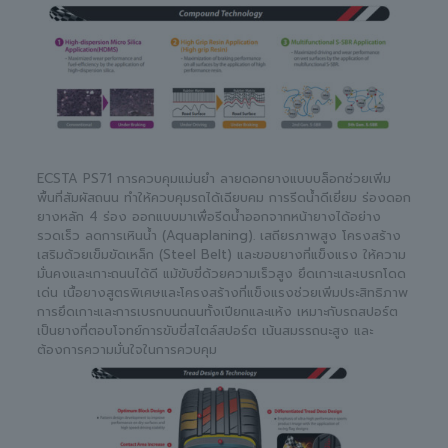
ECSTA PS71 การควบคุมแม่นยำ ลายดอกยางแบบบล็อกช่วยเพิ่ม
พื้นที่สัมผัสถนน ทำให้ควบคุมรถได้เฉียบคม การรีดน้ำดีเยี่ยม ร่องดอก
ยางหลัก 4 ร่อง ออกแบบมาเพื่อรีดน้ำออกจากหน้ายางได้อย่าง
รวดเร็ว ลดการเหินน้ำ (Aquaplaning). เสถียรภาพสูง โครงสร้าง
เสริมด้วยเข็มขัดเหล็ก (Steel Belt) และขอบยางที่แข็งแรง ให้ความ
มั่นคงและเกาะถนนได้ดี แม้ขับขี่ด้วยความเร็วสูง ยึดเกาะและเบรกโดด
เด่น เนื้อยางสูตรพิเศษและโครงสร้างที่แข็งแรงช่วยเพิ่มประสิทธิภาพ
การยึดเกาะและการเบรกบนถนนทั้งเปียกและแห้ง เหมาะกับรถสปอร์ต
เป็นยางที่ตอบโจทย์การขับขี่สไตล์สปอร์ต เน้นสมรรถนะสูง และ
ต้องการความมั่นใจในการควบคุม