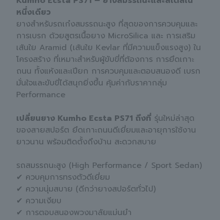
Kumho Ecsta PS71 – ยางสมรรถนะและสไตล์ใน
หนึ่งเดียว
ยางสำหรับรถเก๋งสมรรถนะสูง ที่สุดของการควบคุมและ
การเบรก ด้วยสูตรเนื้อยาง MicroSilica และ การเสริม
เส้นใย Aramid (เส้นใย Kevlar ที่มีความแข็งแรงสูง) ใน
โครงสร้าง ที่เหมาะสำหรับผู้ขับขี่ที่ต้องการ การยึดเกาะ
ถนน ทั้งแห้งและเปียก การควบคุมและตอบสนองดี เบรก
มั่นใจและขับขี่ได้สนุกยิ่งขึ้น คุ้มค่ากับราคากลุ่ม
Performance
เปลี่ยนยาง Kumho Ecsta PS71 ถึงที่
รุ่นใหม่ล่าสุด
ของสายสปอร์ต ยึดเกาะถนนดีเยี่ยมและอายุการใช้งาน
ยาวนาน พร้อมติดตั้งถึงบ้าน สะดวกสบาย
รถสมรรถนะสูง (High Performance / Sport Sedan)
✔ ควบคุมการทรงตัวดีเยี่ยม
✔ ความนุ่มสบาย (ดีกว่ายางสปอร์ตทั่วไป)
✔ ความเงียบ
✔ การตอบสนองพวงมาลัยแม่นยำ