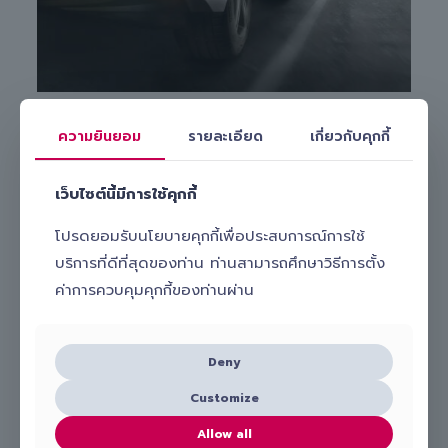
ความยินยอม
รายละเอียด
เกี่ยวกับคุกกี้
สนใจเปลี่ยนยางรถยนต์ Michelin รุ่น Pilot Sport 4
205/55 R16 กับ Slick ทำอย่างไร?
เว็บไซต์นี้มีการใช้คุกกี้
หากคุณกำลังมองหาบริการ
เปลี่ยนยางรถยนต์นอกสถานที่
ที่
สะดวก รวดเร็ว และมั่นใจได้ เลือกใช้บริการกับ Slick ได้เลย! เพียง
โปรดยอมรับนโยบายคุกกี้เพื่อประสบการณ์การใช้
ติดต่อเพื่อปรึกษากับช่างผู้เชี่ยวชาญ เช็คราคา เปรียบเทียบราคา และ
นัดหมายบริการง่าย ๆ ผ่าน
บริการที่ดีที่สุดของท่าน ท่านสามารถศึกษาวิธีการตั้ง
โทร.
098-656-8899
ค่าการควบคุมคุกกี้ของท่านผ่าน
Line:
@slick_auto
เรามีทีมงานมืออาชีพพร้อมดูแลและ
เปลี่ยนยางรถยนต์ Michelin รุ่น
Pilot Sport 4 205/55 R16 ให้คุณถึงบ้านหรือที่ทำงาน
สะดวก
Deny
ปลอดภัย และคุ้มค่า เลือก Slick บริการเปลี่ยนยางถึงที่ รับรองไม่ผิด
หวังแน่นอน!
Customize
Allow all