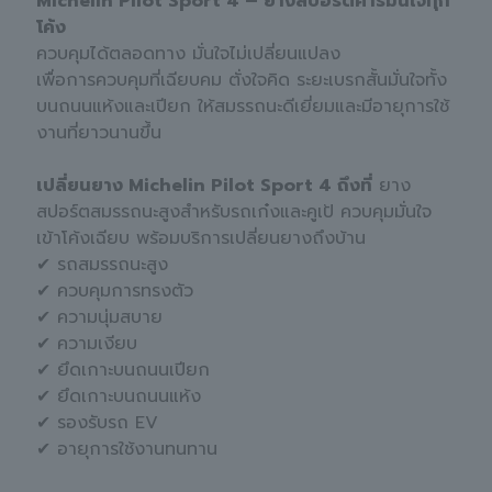
Michelin Pilot Sport 4 – ยางสปอร์ตคาร์มั่นใจทุก
โค้ง
ควบคุมได้ตลอดทาง มั่นใจไม่เปลี่ยนแปลง
เพื่อการควบคุมที่เฉียบคม ตั่งใจคิด ระยะเบรกสั้นมั่นใจทั้ง
บนถนนแห้งและเปียก ให้สมรรถนะดีเยี่ยมและมีอายุการใช้
งานที่ยาวนานขึ้น
เปลี่ยนยาง Michelin Pilot Sport 4 ถึงที่
ยาง
สปอร์ตสมรรถนะสูงสำหรับรถเก๋งและคูเป้ ควบคุมมั่นใจ
เข้าโค้งเฉียบ พร้อมบริการเปลี่ยนยางถึงบ้าน
✔ รถสมรรถนะสูง
✔ ควบคุมการทรงตัว
✔ ความนุ่มสบาย
✔ ความเงียบ
✔ ยึดเกาะบนถนนเปียก
✔ ยึดเกาะบนถนนแห้ง
✔ รองรับรถ EV
✔ อายุการใช้งานทนทาน