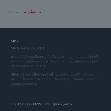
<< กลับไป
ยางทั้งหมด
Slick
Slick Auto Co., Ltd.
เรามุ่งมั่นให้การเปลี่ยนยางเป็นเรื่องง่าย สะดวก และปลอดภัย เพื่อ
ให้คุณมีความมั่นใจในทุกการเดินทาง และช่วยประหยัดเวลาสำหรับ
สิ่งสำคัญในชีวิตของคุณ
Slick บริการเปลี่ยนยางถึงที่
ไม่ว่าจะบ้าน ออฟฟิศ หรือนอก
สถานที่ ที่คุณต้องการ รวดเร็ว ปลอดภัย ทีมงานมืออาชีพ พร้อม
ดูแลคุณทุกเส้นทาง
โทร:
098-656-8899
| LINE:
@slick_auto