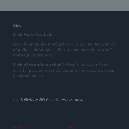
Slick
Slick Auto Co., Ltd.
เรามุ่งมั่นให้การเปลี่ยนยางเป็นเรื่องง่าย สะดวก และปลอดภัย เพื่อ
ให้คุณมีความมั่นใจในทุกการเดินทาง และช่วยประหยัดเวลาสำหรับ
สิ่งสำคัญในชีวิตของคุณ
Slick บริการเปลี่ยนยางถึงที่
ไม่ว่าจะบ้าน ออฟฟิศ หรือนอก
สถานที่ ที่คุณต้องการ รวดเร็ว ปลอดภัย ทีมงานมืออาชีพ พร้อม
ดูแลคุณทุกเส้นทาง
โทร:
098-656-8899
| LINE:
@slick_auto
หน้าแรก
FAQ