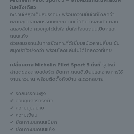
Michelin Pilot Sport 5 – ยางสมรรถนะและสไตล์
ในหนึ่งเดียว
ทะยานให้สุดเต็มสมรรถนะ พร้อมความมั่นใจที่ไกลกว่า
ผสานสุดยอดสมรรถนะและความเท่ได้อย่างลงตัว ตอบ
สนองฉับไว ควบคุมได้ดั่งใจ มั่นใจทั้งบนถนนเปียกและ
ถนนแห้ง
ด้วยสมรรถนะในการยึดเกาะที่ดีเยี่ยมแม้เวลาเปลี่ยน ขับ
สนุกเร้าใจยิ่งกว่า พร้อมโลดแล่นไปได้ไกลกว่าที่เคย
เปลี่ยนยาง Michelin Pilot Sport 5 ถึงที่
รุ่นใหม่
ล่าสุดของสายสปอร์ต ยึดเกาะถนนดีเยี่ยมและอายุการใช้
งานยาวนาน พร้อมติดตั้งถึงบ้าน สะดวกสบาย
✔ รถสมรรถนะสูง
✔ ควบคุมการทรงตัว
✔ ความนุ่มสบาย
✔ ความเงียบ
✔ ยึดเกาะบนถนนเปียก
✔ ยึดเกาะบนถนนแห้ง