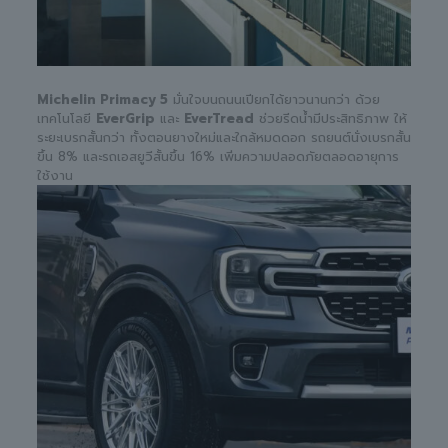
Michelin Primacy 5
มั่นใจบนถนนเปียกได้ยาวนานกว่า ด้วย
เทคโนโลยี
EverGrip
และ
EverTread
ช่วยรีดน้ำมีประสิทธิภาพ ให้
ระยะเบรกสั้นกว่า ทั้งตอนยางใหม่และใกล้หมดดอก รถยนต์นั่งเบรกสั้น
ขึ้น 8% และรถเอสยูวีสั้นขึ้น 16% เพิ่มความปลอดภัยตลอดอายุการ
ใช้งาน