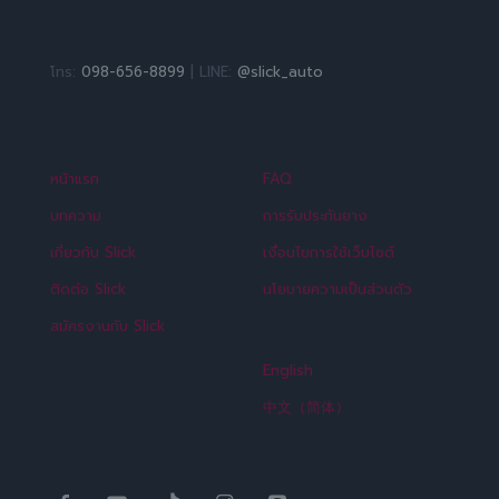
โทร:
098-656-8899
| LINE:
@slick_auto
หน้าแรก
FAQ
บทความ
การรับประกันยาง
เกี่ยวกับ Slick
เงื่อนไขการใช้เว็บไซต์
ติดต่อ Slick
นโยบายความเป็นส่วนตัว
สมัครงานกับ Slick
English
中文（简体）