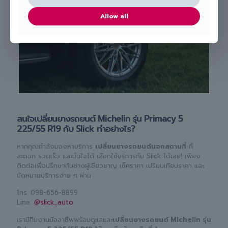
Allow all
สนใจเปลี่ยนยางรถยนต์ Michelin รุ่น Primacy 5
225/55 R19 กับ Slick ทำอย่างไร?
หากคุณกำลังมองหาบริการ
เปลี่ยนยางรถยนต์นอกสถานที่
ที่
สะดวก รวดเร็ว และมั่นใจได้ เลือกใช้บริการกับ Slick ได้เลย! เพียง
ติดต่อเพื่อปรึกษากับช่างผู้เชี่ยวชาญ เช็คราคา เปรียบเทียบราคา และ
นัดหมายบริการง่าย ๆ ผ่าน
โทร.
098-656-8899
Line:
@slick_auto
เรามีทีมงานมืออาชีพพร้อมดูแลและ
เปลี่ยนยางรถยนต์ Michelin รุ่น