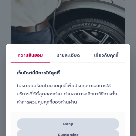
ความยินยอม
รายละเอียด
เกี่ยวกับคุกกี้
Michelin Primacy 5
ให้คุณขับรถได้อย่างมั่นใจ แม้บนเส้นทางที่
ท้าทาย ช่วยให้ควบคุมรถได้มั่นคงยิ่งขึ้นและทนต่อแรงกระแทกได้ดี
กว่า ด้วยแก้มยางเสริมความแข็งแรงและโครงสร้างแบบ
BI-NC
เว็บไซต์นี้มีการใช้คุกกี้
ระดับพรีเมียม: เฉพาะในขนาดที่รองรับน้ำหนักบรรทุกสูง
โปรดยอมรับนโยบายคุกกี้เพื่อประสบการณ์การใช้
บริการที่ดีที่สุดของท่าน ท่านสามารถศึกษาวิธีการตั้ง
ค่าการควบคุมคุกกี้ของท่านผ่าน
Deny
Customize