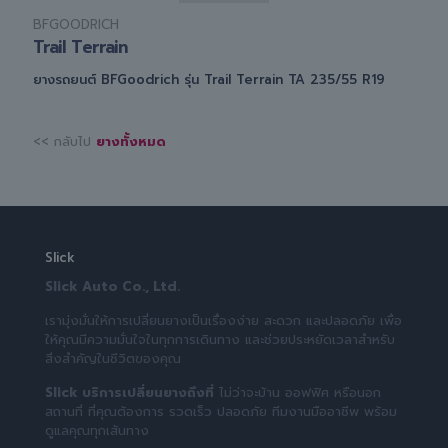
BFGOODRICH
Trail Terrain
ยางรถยนต์ BFGoodrich รุ่น Trail Terrain TA 235/55 R19
<< กลับไป
ยางทั้งหมด
Slick
Slick Auto Co., Ltd.
เรามุ่งมั่นให้การเปลี่ยนยางเป็นเรื่องง่าย สะดวก และปลอดภัย เพื่อ
ให้คุณมีความมั่นใจในทุกการเดินทาง และช่วยประหยัดเวลาสำหรับ
สิ่งสำคัญในชีวิตของคุณ
Slick บริการเปลี่ยนยางถึงที่
ไม่ว่าจะบ้าน ออฟฟิศ หรือนอก
สถานที่ ที่คุณต้องการ รวดเร็ว ปลอดภัย ทีมงานมืออาชีพ พร้อม
ดูแลคุณทุกเส้นทาง