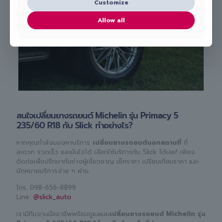
Customize
Allow all
สนใจเปลี่ยนยางรถยนต์ Michelin รุ่น Primacy 5
235/60 R18 กับ Slick ทำอย่างไร?
หากคุณกำลังมองหาบริการ
เปลี่ยนยางรถยนต์นอกสถานที่
ที่
สะดวก รวดเร็ว และมั่นใจได้ เลือกใช้บริการกับ Slick ได้เลย! เพียง
ติดต่อเพื่อปรึกษากับช่างผู้เชี่ยวชาญ เช็คราคา เปรียบเทียบราคา และ
นัดหมายบริการง่าย ๆ ผ่าน
โทร.
098-656-8899
Line:
@slick_auto
เรามีทีมงานมืออาชีพพร้อมดูแลและ
เปลี่ยนยางรถยนต์ Michelin รุ่น