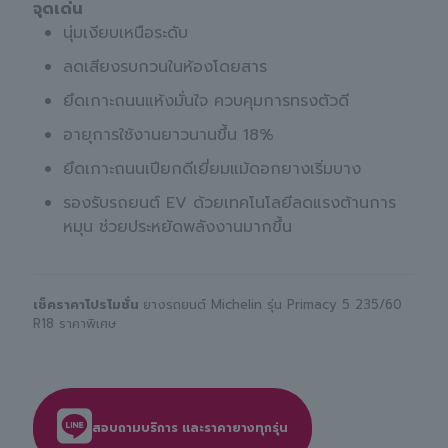
จุดเด่น
นุ่มเงียบเหนือระดับ
ลดเสียงรบกวนในห้องโดยสาร
ยึดเกาะถนนแห้งมั่นใจ ควบคุมการทรงตัวดี
อายุการใช้งานยาวนานขึ้น 18%
ยึดเกาะถนนเปียกดีเยี่ยมแม้ดอกยางเริ่มบาง
รองรับรถยนต์ EV ด้วยเทคโนโลยีลดแรงต้านการ
หมุน ช่วยประหยัดพลังงานมากขึ้น
เช็คราคาโปรโมชั่น
ยางรถยนต์ Michelin รุ่น Primacy 5 235/60
R18 ราคาพิเศษ
สอบถามบริการ และราคายางทุกรุ่น