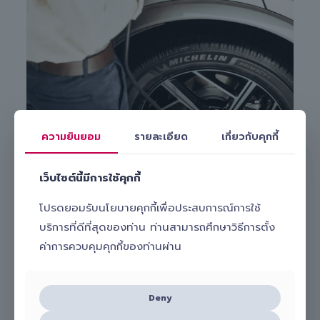
ความยินยอม
รายละเอียด
เกี่ยวกับคุกกี้
Michelin Primacy 5
ให้คุณขับรถได้อย่างมั่นใจ แม้บนเส้นทางที่
ท้าทาย ช่วยให้ควบคุมรถได้มั่นคงยิ่งขึ้นและทนต่อแรงกระแทกได้ดี
กว่า ด้วยแก้มยางเสริมความแข็งแรงและโครงสร้างแบบ
BI-NC
เว็บไซต์นี้มีการใช้คุกกี้
ระดับพรีเมียม: เฉพาะในขนาดที่รองรับน้ำหนักบรรทุกสูง
โปรดยอมรับนโยบายคุกกี้เพื่อประสบการณ์การใช้
บริการที่ดีที่สุดของท่าน ท่านสามารถศึกษาวิธีการตั้ง
ค่าการควบคุมคุกกี้ของท่านผ่าน
Deny