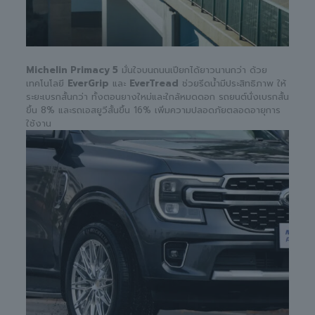
Michelin Primacy 5
มั่นใจบนถนนเปียกได้ยาวนานกว่า ด้วย
เทคโนโลยี
EverGrip
และ
EverTread
ช่วยรีดน้ำมีประสิทธิภาพ ให้
ระยะเบรกสั้นกว่า ทั้งตอนยางใหม่และใกล้หมดดอก รถยนต์นั่งเบรกสั้น
ขึ้น 8% และรถเอสยูวีสั้นขึ้น 16% เพิ่มความปลอดภัยตลอดอายุการ
ใช้งาน