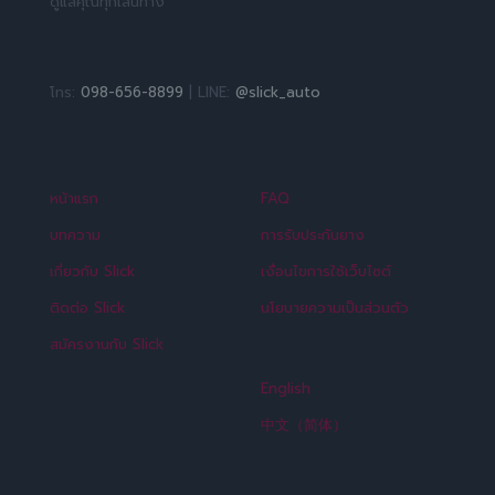
ดูแลคุณทุกเส้นทาง
โทร:
098-656-8899
| LINE:
@slick_auto
หน้าแรก
FAQ
บทความ
การรับประกันยาง
เกี่ยวกับ Slick
เงื่อนไขการใช้เว็บไซต์
ติดต่อ Slick
นโยบายความเป็นส่วนตัว
สมัครงานกับ Slick
English
中文（简体）