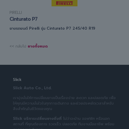
PIRELLI
Cinturato P7
ยางรถยนต์ Pirelli รุ่น Cinturato P7 245/40 R19
<< กลับไป
ยางทั้งหมด
Slick
Slick Auto Co., Ltd.
เรามุ่งมั่นให้การเปลี่ยนยางเป็นเรื่องง่าย สะดวก และปลอดภัย เพื่อ
ให้คุณมีความมั่นใจในทุกการเดินทาง และช่วยประหยัดเวลาสำหรับ
สิ่งสำคัญในชีวิตของคุณ
Slick บริการเปลี่ยนยางถึงที่
ไม่ว่าจะบ้าน ออฟฟิศ หรือนอก
สถานที่ ที่คุณต้องการ รวดเร็ว ปลอดภัย ทีมงานมืออาชีพ พร้อม