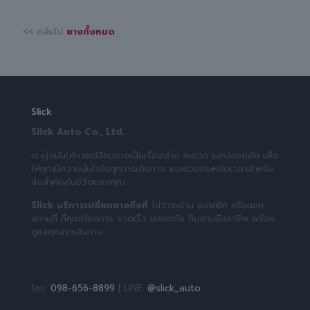
<< กลับไป
ยางทั้งหมด
Slick
Slick Auto Co., Ltd.
เรามุ่งมั่นให้การเปลี่ยนยางเป็นเรื่องง่าย สะดวก และปลอดภัย เพื่อ
ให้คุณมีความมั่นใจในทุกการเดินทาง และช่วยประหยัดเวลาสำหรับ
สิ่งสำคัญในชีวิตของคุณ
Slick บริการเปลี่ยนยางถึงที่
ไม่ว่าจะบ้าน ออฟฟิศ หรือนอก
สถานที่ ที่คุณต้องการ รวดเร็ว ปลอดภัย ทีมงานมืออาชีพ พร้อม
ดูแลคุณทุกเส้นทาง
โทร:
098-656-8899
| LINE:
@slick_auto