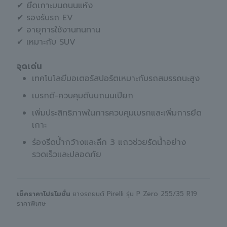
✔ ยึดเกาะบนถนนแห้ง
✔ รองรับรถ EV
✔ อายุการใช้งานทนทาน
✔ เหมาะกับ SUV
จุดเด่น
เทคโนโลยีมอเตอร์สปอร์ตเหมาะกับรถสมรรถนะสูง
เบรกดี-ควบคุมดีบนถนนเปียก
เพิ่มประสิทธิภาพในการควบคุมเบรกและเพิ่มการยึด
เกาะ
ร่องรีดน้ำกว้างและลึก 3 แถวช่วยรัดน้ำอย่าง
รวดเร็วและปลอดภัย
เช็คราคาโปรโมชั่น
ยางรถยนต์ Pirelli รุ่น P Zero 255/35 R19
ราคาพิเศษ