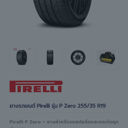
ยางรถยนต์ Pirelli รุ่น P Zero 255/35 R19
Pirelli P Zero – ยางสำหรับรถสปอร์ตและรถเก๋งทุก