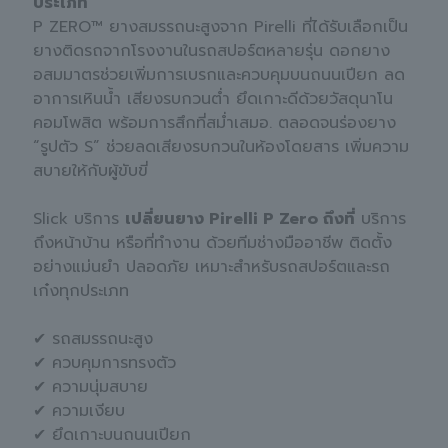
ประเภท
P ZERO™ ยางสมรรถนะสูงจาก Pirelli ที่ได้รับเลือกเป็น
ยางติดรถจากโรงงานในรถสปอร์ตหลายรุ่น ดอกยาง
อสมมาตรช่วยเพิ่มการเบรกและควบคุมบนถนนเปียก ลด
อาการเหินน้ำ เสียงรบกวนต่ำ ยึดเกาะดีด้วยวัสดุนาโน
คอมโพสิต พร้อมการสึกที่สม่ำเสมอ. ตลอดจนร่องยาง
“รูปตัว S” ช่วยลดเสียงรบกวนในห้องโดยสาร เพิ่มความ
สบายให้กับผู้ขับขี่
Slick บริการ
เปลี่ยนยาง Pirelli P Zero ถึงที่
บริการ
ถึงหน้าบ้าน หรือที่ทำงาน ด้วยทีมช่างมืออาชีพ ติดตั้ง
อย่างแม่นยำ ปลอดภัย เหมาะสำหรับรถสปอร์ตและรถ
เก๋งทุกประเภท
✔ รถสมรรถนะสูง
✔ ควบคุมการทรงตัว
✔ ความนุ่มสบาย
✔ ความเงียบ
✔ ยึดเกาะบนถนนเปียก