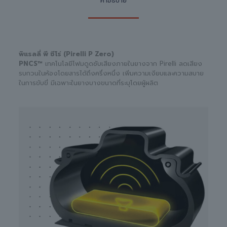
คำอธิบาย
พิแรลลี่ พี ซีโร่ (Pirelli P Zero)
PNCS™
เทคโนโลยีโฟมดูดซับเสียงภายในยางจาก Pirelli ลดเสียง
รบกวนในห้องโดยสารได้ถึงครึ่งหนึ่ง เพิ่มความเงียบและความสบาย
ในการขับขี่ มีเฉพาะในยางบางขนาดที่ระบุโดยผู้ผลิต