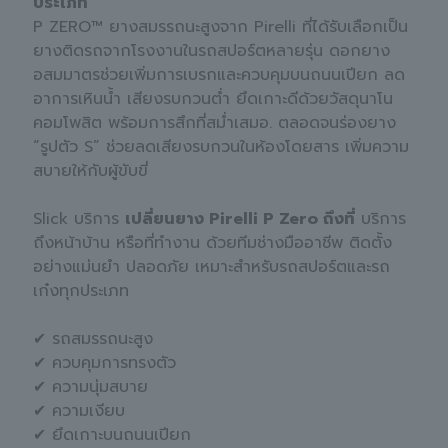
ประเภท
P ZERO™ ยางสมรรถนะสูงจาก Pirelli ที่ได้รับเลือกเป็น
ยางติดรถจากโรงงานในรถสปอร์ตหลายรุ่น ดอกยาง
อสมมาตรช่วยเพิ่มการเบรกและควบคุมบนถนนเปียก ลด
อาการเหินน้ำ เสียงรบกวนต่ำ ยึดเกาะดีด้วยวัสดุนาโน
คอมโพสิต พร้อมการสึกที่สม่ำเสมอ. ตลอดจนร่องยาง
“รูปตัว S” ช่วยลดเสียงรบกวนในห้องโดยสาร เพิ่มความ
สบายให้กับผู้ขับขี่
Slick บริการ
เปลี่ยนยาง Pirelli P Zero ถึงที่
บริการ
ถึงหน้าบ้าน หรือที่ทำงาน ด้วยทีมช่างมืออาชีพ ติดตั้ง
อย่างแม่นยำ ปลอดภัย เหมาะสำหรับรถสปอร์ตและรถ
เก๋งทุกประเภท
✔ รถสมรรถนะสูง
✔ ควบคุมการทรงตัว
✔ ความนุ่มสบาย
✔ ความเงียบ
✔ ยึดเกาะบนถนนเปียก