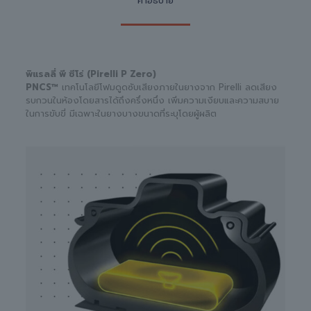
คำอธิบาย
พิแรลลี่ พี ซีโร่ (Pirelli P Zero)
PNCS™
เทคโนโลยีโฟมดูดซับเสียงภายในยางจาก Pirelli ลดเสียง
รบกวนในห้องโดยสารได้ถึงครึ่งหนึ่ง เพิ่มความเงียบและความสบาย
ในการขับขี่ มีเฉพาะในยางบางขนาดที่ระบุโดยผู้ผลิต