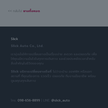
<< กลับไป
ยางทั้งหมด
Slick
Slick Auto Co., Ltd.
เรามุ่งมั่นให้การเปลี่ยนยางเป็นเรื่องง่าย สะดวก และปลอดภัย เพื่อ
ให้คุณมีความมั่นใจในทุกการเดินทาง และช่วยประหยัดเวลาสำหรับ
สิ่งสำคัญในชีวิตของคุณ
Slick บริการเปลี่ยนยางถึงที่
ไม่ว่าจะบ้าน ออฟฟิศ หรือนอก
สถานที่ ที่คุณต้องการ รวดเร็ว ปลอดภัย ทีมงานมืออาชีพ พร้อม
ดูแลคุณทุกเส้นทาง
โทร:
098-656-8899
| LINE:
@slick_auto