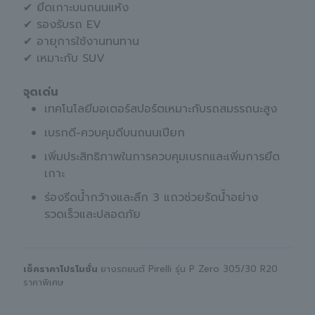
✔ ยึดเกาะบนถนนแห้ง
✔ รองรับรถ EV
✔ อายุการใช้งานทนทาน
✔ เหมาะกับ SUV
จุดเด่น
เทคโนโลยีมอเตอร์สปอร์ตเหมาะกับรถสมรรถนะสูง
เบรกดี-ควบคุมดีบนถนนเปียก
เพิ่มประสิทธิภาพในการควบคุมเบรกและเพิ่มการยึด
เกาะ
ร่องรีดน้ำกว้างและลึก 3 แถวช่วยรัดน้ำอย่าง
รวดเร็วและปลอดภัย
เช็คราคาโปรโมชั่น
ยางรถยนต์ Pirelli รุ่น P Zero 305/30 R20
ราคาพิเศษ