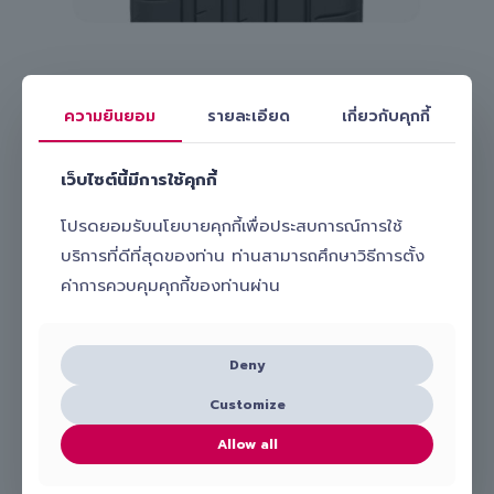
สนใจเปลี่ยนยางรถยนต์ Toyo Tire รุ่น Proxes Sport 2
ความยินยอม
รายละเอียด
เกี่ยวกับคุกกี้
265/30 R19 กับ Slick ทำอย่างไร?
หากคุณกำลังมองหาบริการ
เปลี่ยนยางรถยนต์นอกสถานที่
ที่
เว็บไซต์นี้มีการใช้คุกกี้
สะดวก รวดเร็ว และมั่นใจได้ เลือกใช้บริการกับ Slick ได้เลย! เพียง
ติดต่อเพื่อปรึกษากับช่างผู้เชี่ยวชาญและนัดหมายบริการง่าย ๆ ผ่าน
โปรดยอมรับนโยบายคุกกี้เพื่อประสบการณ์การใช้
โทร.
098-656-8899
บริการที่ดีที่สุดของท่าน ท่านสามารถศึกษาวิธีการตั้ง
Line:
@slick_auto
ค่าการควบคุมคุกกี้ของท่านผ่าน
เรามีทีมงานมืออาชีพพร้อมดูแลและ
เปลี่ยนยางรถยนต์ Toyo Tire
รุ่น Proxes Sport 2 265/30 R19 ให้คุณถึงบ้านหรือที่ทำงาน
สะดวก ปลอดภัย และคุ้มค่า เลือก Slick บริการเปลี่ยนยางถึงที่ รับรอง
Deny
ไม่ผิดหวังแน่นอน!
Customize
Slick
Allow all
ยางที่เกี่ยวข้อง