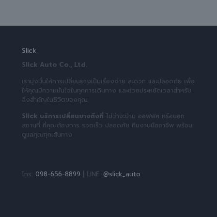
Slick
Slick Auto Co., Ltd.
เรามุ่งมั่นให้การเปลี่ยนยางเป็นเรื่องง่าย สะดวก และปลอดภัย เพื่อ
ให้คุณมีความมั่นใจในทุกการเดินทาง และช่วยประหยัดเวลาสำหรับ
สิ่งสำคัญในชีวิตของคุณ
Slick บริการเปลี่ยนยางถึงที่
ไม่ว่าจะบ้าน ออฟฟิศ หรือนอก
สถานที่ ที่คุณต้องการ รวดเร็ว ปลอดภัย ทีมงานมืออาชีพ พร้อม
ดูแลคุณทุกเส้นทาง
โทร:
098-656-8899
| LINE:
@slick_auto