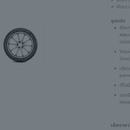
✔ ยึดเก
✔ ยึดเก
จุดเด่น
ยึดเ
ผสมน
แม่น
โครง
Groo
เงีย
pene
ดีไซน
รองร
คอมแ
เช็คราคา