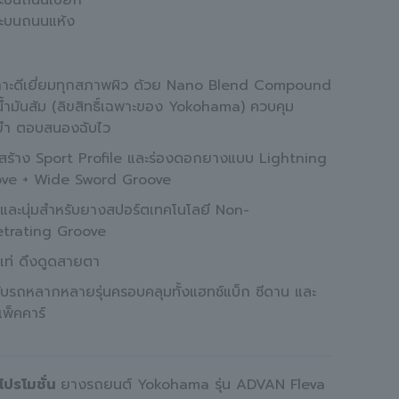
าะบนถนนเปียก
าะบนถนนแห้ง
กาะดีเยี่ยมทุกสภาพผิว ด้วย Nano Blend Compound
้ำมันส้ม (ลิขสิทธิ์เฉพาะของ Yokohama) ควบคุม
ยำ ตอบสนองฉับไว
สร้าง Sport Profile และร่องดอกยางแบบ Lightning
ve + Wide Sword Groove
บและนุ่มสำหรับยางสปอร์ตเทคโนโลยี Non-
trating Groove
์เท่ ดึงดูดสายตา
ับรถหลากหลายรุ่นครอบคลุมทั้งแฮทช์แบ็ก ซีดาน และ
พ็คคาร์
โปรโมชั่น
ยางรถยนต์ Yokohama รุ่น ADVAN Fleva