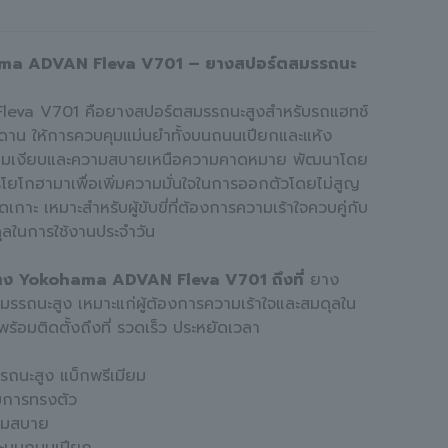
ma ADVAN Fleva V701 – ยางสปอร์ตสมรรถนะ
leva V701 คือยางสปอร์ตสมรรถนะสูงสำหรับรถแฮทช์
ีดาน ให้การควบคุมแม่นยำทั้งบนถนนเปียกและแห้ง
ามเงียบและความสบายเหนือความคาดหมาย พัฒนาโดย
รโยโกฮามาเพื่อเพิ่มความมั่นใจในการออกตัวโดยไม่สูญ
ดเกาะ เหมาะสำหรับผู้ขับขี่ที่ต้องการความเร้าใจควบคู่กับ
ลในการใช้งานประจำวัน
ยาง Yokohama ADVAN Fleva V701 ถึงที่
ยาง
สมรรถนะสูง เหมาะแก่ผู้ต้องการความเร้าใจและสมดุลใน
พร้อมติดตั้งถึงที่ รวดเร็ว ประหยัดเวลา
ถนะสูง แบ็กพรีเมียม
มการทรงตัว
ุ่มสบาย