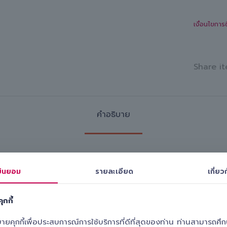
เงื่อนไขการ
Share it
คำอธิบาย
DVAN Fleva V701)
ินยอม
รายละเอียด
เกี่ยวก
งบล็อกเพื่อความเสถียรที่ความเร็วสูงและการควบคุมที่เหนือ
ุกกี้
ุกกี้เพื่อประสบการณ์การใช้บริการที่ดีที่สุดของท่าน ท่านสามารถศึกษา