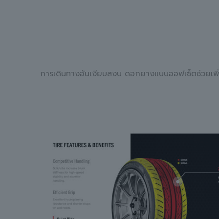
การเดินทางอันเงียบสงบ ดอกยางแบบออฟเซ็ตช่วยเ