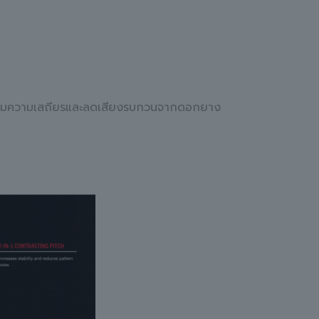
พิ่มความเสถียรและลดเสียงรบกวนจากดอกยาง