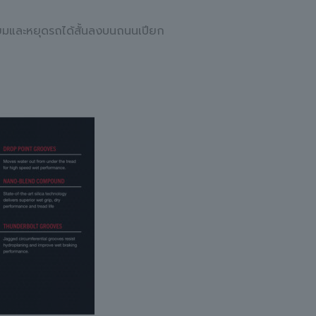
ยี่ยมและหยุดรถได้สั้นลงบนถนนเปียก