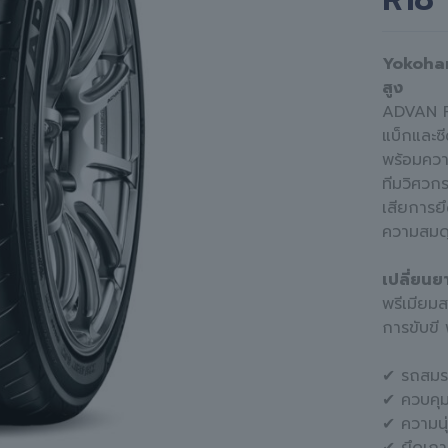
Yokoha
สูง
ADVAN F
แบ็กและซ
พร้อมคว
ทีมวิศวก
เสียการยึ
ความสมดุ
เปลี่ยน
พรีเมียม
การขับขี 
✔ รถสมรร
✔ ควบคุ
✔ ความน