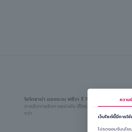
โยโกฮาม่า แอดแวน ฟลีวา วี 701 (Yokohama A
ความย
การจัดการเชิงการแข่งขัน ซี่โครงแข็งเพิ่มความแข็งขอ
กว่า
เว็บไซต์นี้มีการใช้ค
โปรดยอมรับนโยบายค