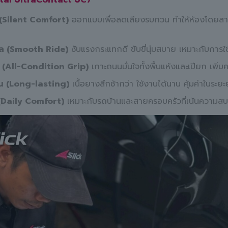
tal UltraContact UC7
 (Silent Comfort)
ออกแบบเพื่อลดเสียงรบกวน ทำให้ห้องโดยสาร
วล (Smooth Ride)
ซับแรงกระแทกดี ขับขี่นุ่มสบาย เหมาะกับการใช
 (All-Condition Grip)
เกาะถนนมั่นใจทั้งพื้นแห้งและเปียก เพิ
 (Long-lasting)
เนื้อยางสึกช้ากว่า ใช้งานได้นาน คุ้มค่าในระย
(Daily Comfort)
เหมาะกับรถบ้านและสายครอบครัวที่เน้นความสบ