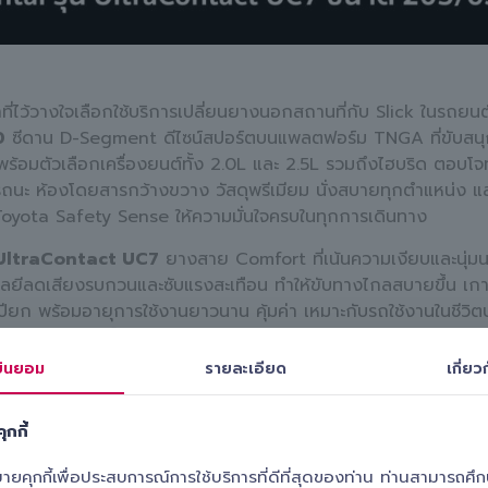
ี่ไว้วางใจเลือกใช้บริการเปลี่ยนยางนอกสถานที่กับ Slick ในรถยน
0
ซีดาน D-Segment ดีไซน์สปอร์ตบนแพลตฟอร์ม TNGA ที่ขับสนุก
ร้อมตัวเลือกเครื่องยนต์ทั้ง 2.0L และ 2.5L รวมถึงไฮบริด ตอบโจ
ถนะ ห้องโดยสารกว้างขวาง วัสดุพรีเมียม นั่งสบายทุกตำแหน่ง แล
yota Safety Sense ให้ความมั่นใจครบในทุกการเดินทาง
UltraContact UC7
ยางสาย Comfort ที่เน้นความเงียบและนุ่
นโลยีลดเสียงรบกวนและซับแรงสะเทือน ทำให้ขับทางไกลสบายขึ้น เกาะถ
ปียก พร้อมอายุการใช้งานยาวนาน คุ้มค่า เหมาะกับรถใช้งานในชีวิ
งการความสบายเป็นหลัก
ินยอม
รายละเอียด
เกี่ยวก
ริการระดับพรีเมียม ทีมงาน Slick ใส่ใจในทุกรายละเอียดอย่างพิถี
งประณีตไร้รอย ไปจนถึงการถ่วงล้อด้วยความแม่นยำสูง เพื่อสร้างสม
ุกกี้
ารติดตั้งระดับมืออาชีพ สะท้อนถึงคุณภาพและความใส่ใจในทุกขั้
ขี่ที่เหนือระดับในทุกเส้นทาง
ุกกี้เพื่อประสบการณ์การใช้บริการที่ดีที่สุดของท่าน ท่านสามารถศึกษา