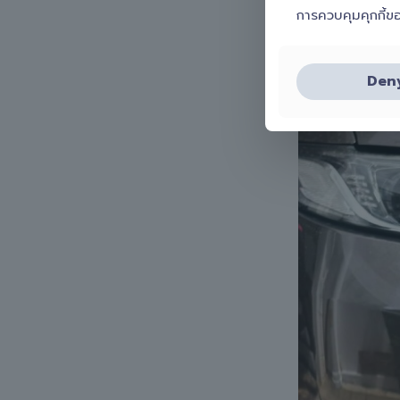
เคสนี้ทีมงาน Sli
การควบคุมคุกกี้ข
Den