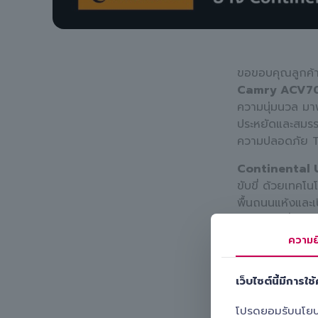
ขอขอบคุณลูกค้าท
Camry ACV7
ความนุ่มนวล มาพ
ประหยัดและสมรร
ความปลอดภัย To
Continental 
ขับขี่ ด้วยเทคโ
พื้นถนนแห้งและเ
ครอบครัวที่ต้อ
ความย
ด้วยมาตรฐานการบ
ดูแลล้อใหม่อย่า
เว็บไซต์นี้มีการใช้ค
แบบตามมาตรฐานก
ประสบการณ์การขับ
โปรดยอมรับนโยบายค