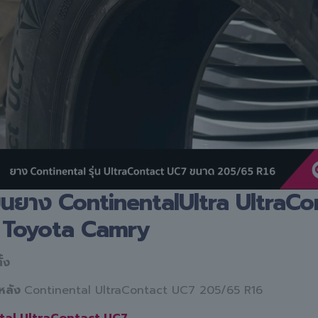
ี่ยนยาง ContinentalUltra UltraC
 Toyota Camry
้ง
่หลัง
Continental UltraContact UC7 205/65 R16