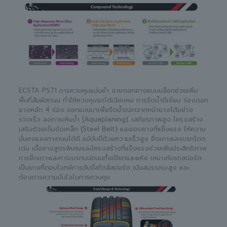
ECSTA PS71 การควบคุมแม่นยำ ลายดอกยางแบบบล็อกช่วยเพิ่ม
พื้นที่สัมผัสถนน ทำให้ควบคุมรถได้เฉียบคม การรีดน้ำดีเยี่ยม ร่องดอก
ยางหลัก 4 ร่อง ออกแบบมาเพื่อรีดน้ำออกจากหน้ายางได้อย่าง
รวดเร็ว ลดการเหินน้ำ (Aquaplaning). เสถียรภาพสูง โครงสร้าง
เสริมด้วยเข็มขัดเหล็ก (Steel Belt) และขอบยางที่แข็งแรง ให้ความ
มั่นคงและเกาะถนนได้ดี แม้ขับขี่ด้วยความเร็วสูง ยึดเกาะและเบรกโดด
เด่น เนื้อยางสูตรพิเศษและโครงสร้างที่แข็งแรงช่วยเพิ่มประสิทธิภาพ
การยึดเกาะและการเบรกบนถนนทั้งเปียกและแห้ง เหมาะกับรถสปอร์ต
เป็นยางที่ตอบโจทย์การขับขี่สไตล์สปอร์ต เน้นสมรรถนะสูง และ
ต้องการความมั่นใจในการควบคุม