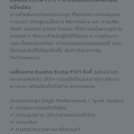
Kumho Ecsta PS71 – ยางสมรรถนะและสไตล์ใน
หนึ่งเดียว
ยางสำหรับรถเก๋งสมรรถนะสูง ที่สุดของการควบคุมและ
การเบรก ด้วยสูตรเนื้อยาง MicroSilica และ การเสริม
เส้นใย Aramid (เส้นใย Kevlar ที่มีความแข็งแรงสูง) ใน
โครงสร้าง ที่เหมาะสำหรับผู้ขับขี่ที่ต้องการ การยึดเกาะ
ถนน ทั้งแห้งและเปียก การควบคุมและตอบสนองดี เบรก
มั่นใจและขับขี่ได้สนุกยิ่งขึ้น คุ้มค่ากับราคากลุ่ม
Performance
เปลี่ยนยาง Kumho Ecsta PS71 ถึงที่
รุ่นใหม่ล่าสุด
ของสายสปอร์ต ยึดเกาะถนนดีเยี่ยมและอายุการใช้งาน
ยาวนาน พร้อมติดตั้งถึงบ้าน สะดวกสบาย
รถสมรรถนะสูง (High Performance / Sport Sedan)
✔ ควบคุมการทรงตัวดีเยี่ยม
✔ ความนุ่มสบาย (ดีกว่ายางสปอร์ตทั่วไป)
✔ ความเงียบ
✔ การตอบสนองพวงมาลัยแม่นยำ