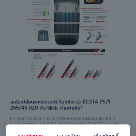
สนใจเปลี่ยนยางรถยนต์ Kumho รุ่น ECSTA PS71
255/45 R20 กับ Slick ทำอย่างไร?
หากคุณกำลังมองหาบริการ
เปลี่ยนยางรถยนต์นอกสถานที่
ที่
สะดวก รวดเร็ว และมั่นใจได้ เลือกใช้บริการกับ Slick ได้เลย! เพียง
ติดต่อเพื่อปรึกษากับช่างผู้เชี่ยวชาญและนัดหมายบริการง่าย ๆ ผ่าน
ความยินยอม
รายละเอียด
เกี่ยวกับคุกกี้