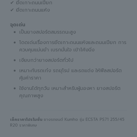
✔ ยึดเกาะถนนเปียก
✔ ยึดเกาะถนนแห้ง
จุดเด่น
เป็นยางสปอร์ตสมรรถนะสูง
โดดเด่นเรื่องการยึดเกาะถนนแห้งและถนนเปียก การ
ควบคุมแม่นยำ เบรกมั่นใจ เข้าโค้งนิ่ง
เงียบกว่ายางสปอร์ตทั่วไป
เหมาะกับรถเก๋ง รถยุโรป และรถแต่ง ให้ฟีลสปอร์ต
คุ้มค่าราคา
ใช้งานได้ทุกวัน เหมาะสำหรับผู้มองหา ยางสปอร์ต
คุณภาพสูง
เช็คราคาโปรโมชั่น
ยางรถยนต์ Kumho รุ่น ECSTA PS71 255/45
R20 ราคาพิเศษ