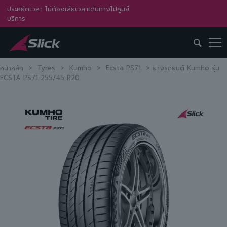
ประหยัดเวลา ไม่ต้องเสียเวลาเดินทางไปศูนย์
บริการ
หน้าหลัก
>
Tyres
>
Kumho
>
Ecsta PS71
>
ยางรถยนต์ Kumho รุ่น
ECSTA PS71 255/45 R20