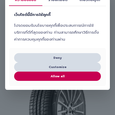
โทร.
098-656-8899
Line:
@slick_auto
เว็บไซต์นี้มีการใช้คุกกี้
เรามีทีมงานมืออาชีพพร้อมดูแลและ
เปลี่ยนยางรถยนต์ Kumho รุ่น
ECSTA PS71 255/45 R20 ให้คุณถึงบ้านหรือที่ทำงาน
สะดวก
โปรดยอมรับนโยบายคุกกี้เพื่อประสบการณ์การใช้
ปลอดภัย และคุ้มค่า เลือก Slick บริการเปลี่ยนยางถึงที่ รับรองไม่ผิด
หวังแน่นอน!
บริการที่ดีที่สุดของท่าน ท่านสามารถศึกษาวิธีการตั้ง
ค่าการควบคุมคุกกี้ของท่านผ่าน
Slick
ยางที่เกี่ยวข้อง
Deny
Customize
Allow all