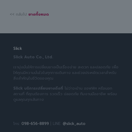
<< กลับไป
ยางทั้งหมด
Slick
Slick Auto Co., Ltd.
เรามุ่งมั่นให้การเปลี่ยนยางเป็นเรื่องง่าย สะดวก และปลอดภัย เพื่อ
ให้คุณมีความมั่นใจในทุกการเดินทาง และช่วยประหยัดเวลาสำหรับ
สิ่งสำคัญในชีวิตของคุณ
Slick บริการเปลี่ยนยางถึงที่
ไม่ว่าจะบ้าน ออฟฟิศ หรือนอก
สถานที่ ที่คุณต้องการ รวดเร็ว ปลอดภัย ทีมงานมืออาชีพ พร้อม
ดูแลคุณทุกเส้นทาง
โทร:
098-656-8899
| LINE:
@slick_auto