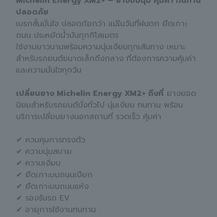
Michelin Energy XM2+ – ยางขับนุ่ม คุ้มค่า ทนทาน
ปลอดภัย
เบรกสั้นมั่นใจ ปลอดภัยกว่า แม้ในวันที่ฝนตก ยึดเกาะ
ถนน ประหยัดน้ำมันทุกกิโลเมตร
ใช้งานยาวนานพร้อมความนุ่มเงียบทุกเส้นทาง เหมาะ
สำหรับรถยนต์ขนาดเล็กถึงกลาง ที่ต้องการความคุ้มค่า
และความมั่นใจทุกวัน
เปลี่ยนยาง Michelin Energy XM2+ ถึงที่
ยางยอด
นิยมสำหรับรถยนต์นั่งทั่วไป นุ่มเงียบ ทนทาน พร้อม
บริการเปลี่ยนยางนอกสถานที่ รวดเร็ว คุ้มค่า
✔ ควบคุมการทรงตัว
✔ ความนุ่มสบาย
✔ ความเงียบ
✔ ยึดเกาะบนถนนเปียก
✔ ยึดเกาะบนถนนแห้ง
✔ รองรับรถ EV
✔ อายุการใช้งานทนทาน