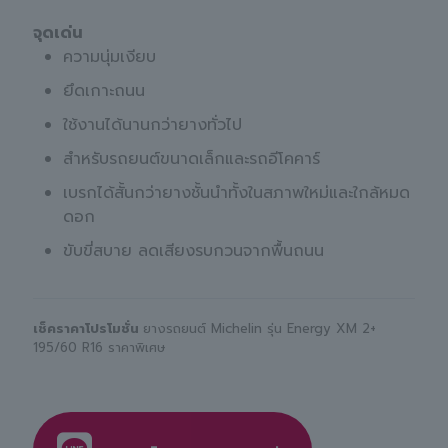
จุดเด่น
ความนุ่มเงียบ
ยึดเกาะถนน
ใช้งานได้นานกว่ายางทั่วไป
สำหรับรถยนต์ขนาดเล็กและรถอีโคคาร์
เบรกได้สั้นกว่ายางชั้นนำทั้งในสภาพใหม่และใกล้หมด
ดอก
ขับขี่สบาย ลดเสียงรบกวนจากพื้นถนน
เช็คราคาโปรโมชั่น
ยางรถยนต์ Michelin รุ่น Energy XM 2+
195/60 R16 ราคาพิเศษ