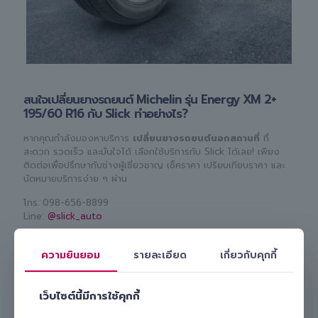
สนใจเปลี่ยนยางรถยนต์ Michelin รุ่น Energy XM 2+
195/60 R16 กับ Slick ทำอย่างไร?
หากคุณกำลังมองหาบริการ
เปลี่ยนยางรถยนต์นอกสถานที่
ที่
สะดวก รวดเร็ว และมั่นใจได้ เลือกใช้บริการกับ Slick ได้เลย! เพียง
ติดต่อเพื่อปรึกษากับช่างผู้เชี่ยวชาญ เช็คราคา เปรียบเทียบราคา และ
นัดหมายบริการง่าย ๆ ผ่าน
โทร.
098-656-8899
Line:
@slick_auto
เรามีทีมงานมืออาชีพพร้อมดูแลและ
เปลี่ยนยางรถยนต์ Michelin รุ่น
Energy XM 2+ 195/60 R16 ให้คุณถึงบ้านหรือที่ทำงาน
สะดวก
ความยินยอม
รายละเอียด
เกี่ยวกับคุกกี้
ปลอดภัย และคุ้มค่า เลือก Slick บริการเปลี่ยนยางถึงที่ รับรองไม่ผิด
หวังแน่นอน!
เว็บไซต์นี้มีการใช้คุกกี้