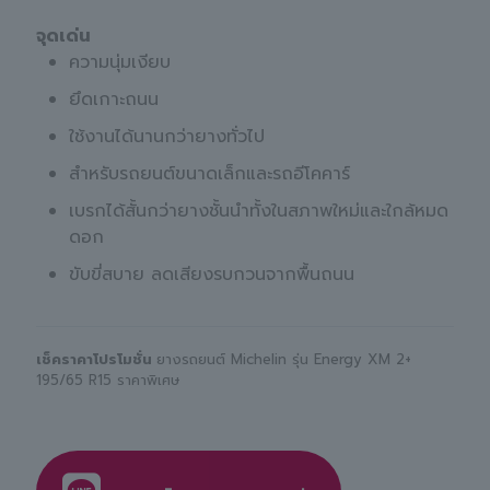
จุดเด่น
ความนุ่มเงียบ
ยึดเกาะถนน
ใช้งานได้นานกว่ายางทั่วไป
สำหรับรถยนต์ขนาดเล็กและรถอีโคคาร์
เบรกได้สั้นกว่ายางชั้นนำทั้งในสภาพใหม่และใกล้หมด
ดอก
ขับขี่สบาย ลดเสียงรบกวนจากพื้นถนน
เช็คราคาโปรโมชั่น
ยางรถยนต์ Michelin รุ่น Energy XM 2+
195/65 R15 ราคาพิเศษ