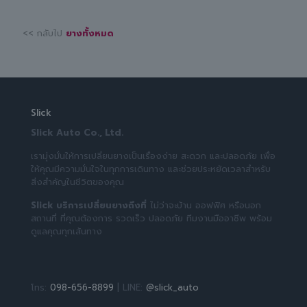
<< กลับไป
ยางทั้งหมด
Slick
Slick Auto Co., Ltd.
เรามุ่งมั่นให้การเปลี่ยนยางเป็นเรื่องง่าย สะดวก และปลอดภัย เพื่อ
ให้คุณมีความมั่นใจในทุกการเดินทาง และช่วยประหยัดเวลาสำหรับ
สิ่งสำคัญในชีวิตของคุณ
Slick บริการเปลี่ยนยางถึงที่
ไม่ว่าจะบ้าน ออฟฟิศ หรือนอก
สถานที่ ที่คุณต้องการ รวดเร็ว ปลอดภัย ทีมงานมืออาชีพ พร้อม
ดูแลคุณทุกเส้นทาง
โทร:
098-656-8899
| LINE:
@slick_auto