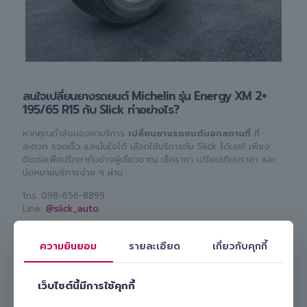
สนใจเปลี่ยนยางรถยนต์ Michelin รุ่น Energy XM 2+
195/65 R15 กับ Slick ทำอย่างไร?
หากคุณกำลังมองหาบริการ
เปลี่ยนยางรถยนต์นอกสถานที่
ที่
สะดวก รวดเร็ว และมั่นใจได้ เลือกใช้บริการกับ Slick ได้เลย! เพียง
ติดต่อเพื่อปรึกษากับช่างผู้เชี่ยวชาญ เช็คราคา เปรียบเทียบราคา และ
นัดหมายบริการง่าย ๆ ผ่าน
โทร.
098-656-8899
Line:
@slick_auto
เรามีทีมงานมืออาชีพพร้อมดูแลและ
เปลี่ยนยางรถยนต์ Michelin รุ่น
Energy XM 2+ 195/65 R15 ให้คุณถึงบ้านหรือที่ทำงาน
สะดวก
ความยินยอม
รายละเอียด
เกี่ยวกับคุกกี้
ปลอดภัย และคุ้มค่า เลือก Slick บริการเปลี่ยนยางถึงที่ รับรองไม่ผิด
หวังแน่นอน!
เว็บไซต์นี้มีการใช้คุกกี้