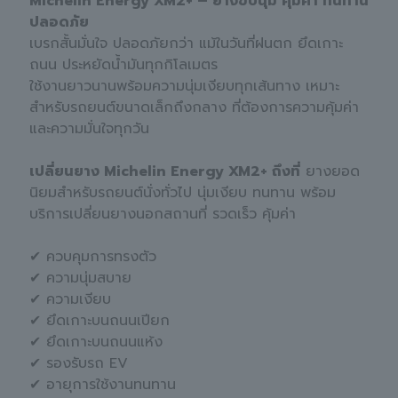
Michelin Energy XM2+ – ยางขับนุ่ม คุ้มค่า ทนทาน
ปลอดภัย
เบรกสั้นมั่นใจ ปลอดภัยกว่า แม้ในวันที่ฝนตก ยึดเกาะ
ถนน ประหยัดน้ำมันทุกกิโลเมตร
ใช้งานยาวนานพร้อมความนุ่มเงียบทุกเส้นทาง เหมาะ
สำหรับรถยนต์ขนาดเล็กถึงกลาง ที่ต้องการความคุ้มค่า
และความมั่นใจทุกวัน
เปลี่ยนยาง Michelin Energy XM2+ ถึงที่
ยางยอด
นิยมสำหรับรถยนต์นั่งทั่วไป นุ่มเงียบ ทนทาน พร้อม
บริการเปลี่ยนยางนอกสถานที่ รวดเร็ว คุ้มค่า
✔ ควบคุมการทรงตัว
✔ ความนุ่มสบาย
✔ ความเงียบ
✔ ยึดเกาะบนถนนเปียก
✔ ยึดเกาะบนถนนแห้ง
✔ รองรับรถ EV
✔ อายุการใช้งานทนทาน