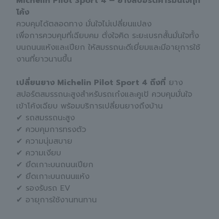
Michelin Pilot Sport 4 – ยางสปอร์ตคาร์มั่นใจทุก
โค้ง
ควบคุมได้ตลอดทาง มั่นใจไม่เปลี่ยนแปลง
เพื่อการควบคุมที่เฉียบคม ตั่งใจคิด ระยะเบรกสั้นมั่นใจทั้ง
บนถนนแห้งและเปียก ให้สมรรถนะดีเยี่ยมและมีอายุการใช้
งานที่ยาวนานขึ้น
เปลี่ยนยาง Michelin Pilot Sport 4 ถึงที่
ยาง
สปอร์ตสมรรถนะสูงสำหรับรถเก๋งและคูเป้ ควบคุมมั่นใจ
เข้าโค้งเฉียบ พร้อมบริการเปลี่ยนยางถึงบ้าน
✔ รถสมรรถนะสูง
✔ ควบคุมการทรงตัว
✔ ความนุ่มสบาย
✔ ความเงียบ
✔ ยึดเกาะบนถนนเปียก
✔ ยึดเกาะบนถนนแห้ง
✔ รองรับรถ EV
✔ อายุการใช้งานทนทาน