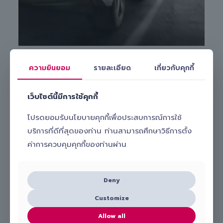
ความยินยอม
รายละเอียด
เกี่ยวกับคุกกี้
สนใจเปลี่ยนยางรถยนต์ Michelin รุ่น Pilot Sport 4
255/40 R19 กับ Slick ทำอย่างไร?
เว็บไซต์นี้มีการใช้คุกกี้
หากคุณกำลังมองหาบริการ
เปลี่ยนยางรถยนต์นอกสถานที่
ที่
สะดวก รวดเร็ว และมั่นใจได้ เลือกใช้บริการกับ Slick ได้เลย! เพียง
โปรดยอมรับนโยบายคุกกี้เพื่อประสบการณ์การใช้
ติดต่อเพื่อปรึกษากับช่างผู้เชี่ยวชาญ เช็คราคา เปรียบเทียบราคา และ
นัดหมายบริการง่าย ๆ ผ่าน
บริการที่ดีที่สุดของท่าน ท่านสามารถศึกษาวิธีการตั้ง
โทร.
098-656-8899
ค่าการควบคุมคุกกี้ของท่านผ่าน
Line:
@slick_auto
เรามีทีมงานมืออาชีพพร้อมดูแลและ
เปลี่ยนยางรถยนต์ Michelin รุ่น
Pilot Sport 4 255/40 R19 ให้คุณถึงบ้านหรือที่ทำงาน
สะดวก
Deny
ปลอดภัย และคุ้มค่า เลือก Slick บริการเปลี่ยนยางถึงที่ รับรองไม่ผิด
หวังแน่นอน!
Customize
Allow all