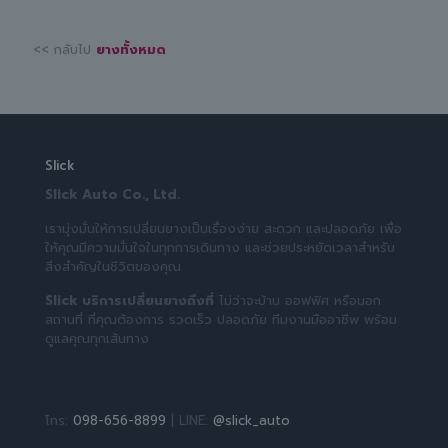
<< กลับไป
ยางทั้งหมด
Slick
Slick Auto Co., Ltd.
เรามุ่งมั่นให้การเปลี่ยนยางเป็นเรื่องง่าย สะดวก และปลอดภัย เพื่อ
ให้คุณมีความมั่นใจในทุกการเดินทาง และช่วยประหยัดเวลาสำหรับ
สิ่งสำคัญในชีวิตของคุณ
Slick บริการเปลี่ยนยางถึงที่
ไม่ว่าจะบ้าน ออฟฟิศ หรือนอก
สถานที่ ที่คุณต้องการ รวดเร็ว ปลอดภัย ทีมงานมืออาชีพ พร้อม
ดูแลคุณทุกเส้นทาง
โทร:
098-656-8899
| LINE:
@slick_auto