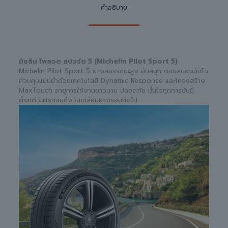
คำอธิบาย
มิชลิน ไพลอต สปอร์ต 5 (Michelin Pilot Sport 5)
Michelin Pilot Sport 5 ยางสมรรถนะสูง ขับสนุก ตอบสนองฉับไว
ควบคุมแม่นยำด้วยเทคโนโลยี Dynamic Response และโครงสร้าง
MaxTouch อายุการใช้งานยาวนาน ปลอดภัย มั่นใจทุกการขับขี่
ตั้งแต่วันแรกจนถึงวันเปลี่ยนยางรอบถัดไป