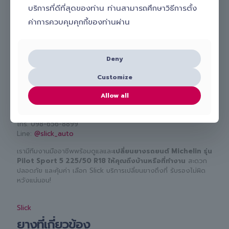
Slick พร้อมให้บริการเปลี่ยนยาง Michelin Pilot Sport 5 ถึงที่
บริการที่ดีที่สุดของท่าน ท่านสามารถศึกษาวิธีการตั้ง
ไม่ต้องเข้าศูนย์ เปลี่ยนได้ที่บ้านหรือที่ทำงาน ด้วยอุปกรณ์มาตรฐาน
ค่าการควบคุมคุกกี้ของท่านผ่าน
ศูนย์บริการ และทีมช่างมืออาชีพ
สนใจเปลี่ยนยางรถยนต์ Michelin รุ่น Pilot Sport 5
225/50 R18 กับ Slick ทำอย่างไร?
Deny
หากคุณกำลังมองหาบริการ
เปลี่ยนยางรถยนต์นอกสถานที่
ที่
Customize
สะดวก รวดเร็ว และมั่นใจได้ เลือกใช้บริการกับ Slick ได้เลย! เพียง
Allow all
ติดต่อเพื่อปรึกษากับช่างผู้เชี่ยวชาญ เช็คราคา เปรียบเทียบราคา และ
นัดหมายบริการง่าย ๆ ผ่าน
โทร.
098-656-8899
Line:
@slick_auto
เรามีทีมงานมืออาชีพพร้อมดูแลและ
เปลี่ยนยางรถยนต์ Michelin รุ่น
Pilot Sport 5 225/50 R18 ให้คุณถึงบ้านหรือที่ทำงาน
สะดวก
ปลอดภัย และคุ้มค่า เลือก Slick บริการเปลี่ยนยางถึงที่ รับรองไม่ผิด
หวังแน่นอน!
Slick
ยางที่เกี่ยวข้อง