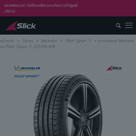
ประหยัดเวลา ไม่ต้องเสียเวลาเดินทางไปศูนย์
บริการ
หน้าหลัก
>
Tyres
>
Michelin
>
Pilot Sport 5
>
ยางรถยนต์ Michelin
รุ่น Pilot Sport 5 225/50 R18