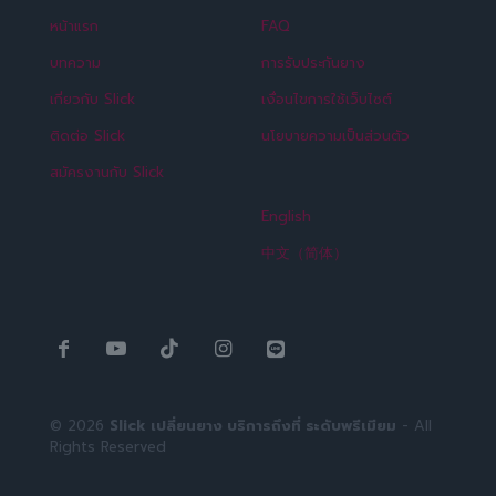
หน้าแรก
FAQ
บทความ
การรับประกันยาง
เกี่ยวกับ Slick
เงื่อนไขการใช้เว็บไซต์
ติดต่อ Slick
นโยบายความเป็นส่วนตัว
สมัครงานกับ Slick
English
中文（简体）
© 2026
Slick เปลี่ยนยาง บริการถึงที่ ระดับพรีเมียม
- All
Rights Reserved