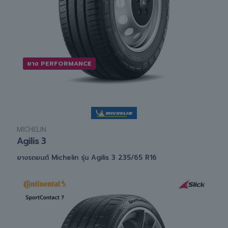
ยาง PERFORMANCE
MICHELIN
Agilis 3
ยางรถยนต์ Michelin รุ่น Agilis 3 235/65 R16