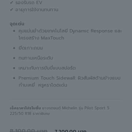
✔ รองรับรถ EV
✔ อายุการใช้งานทนทาน
จุดเด่น
คุมแม่นยำด้วยเทคโนโลยี Dynamic Response และ
โครงสร้าง MaxTouch
ยึดเกาะถนน
ทนทานเหนือระดับ
เหมาะกับการขับขี่แบบสปอร์ต
Premium Touch Sidewall: ผิวสัมผัสด้านข้างแบบ
กำมะหยี่ หรูหราโดดเด่น
เช็คราคาโปรโมชั่น
ยางรถยนต์ Michelin รุ่น Pilot Sport 5
225/50 R18 ราคาพิเศษ
8,100.00
7,200.00