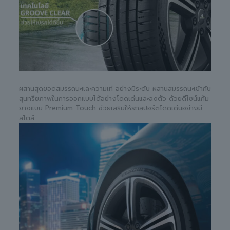
ผสานสุดยอดสมรรถนะและความเท่ อย่างมีระดับ ผสานสมรรถนะเข้ากับ
สุนทรียภาพในการออกแบบได้อย่างโดดเด่นและลงตัว ด้วยดีไซน์แก้ม
ยางแบบ Premium Touch ช่วยเสริมให้รถสปอร์ตโดดเด่นอย่างมี
สไตล์