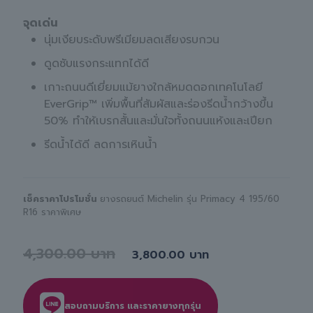
จุดเด่น
นุ่มเงียบระดับพรีเมียมลดเสียงรบกวน
ดูดซับแรงกระแทกได้ดี
เกาะถนนดีเยี่ยมแม้ยางใกล้หมดดอกเทคโนโลยี
EverGrip™ เพิ่มพื้นที่สัมผัสและร่องรีดน้ำกว้างขึ้น
50% ทำให้เบรกสั้นและมั่นใจทั้งถนนแห้งและเปียก
รีดน้ำได้ดี ลดการเหินน้ำ
เช็คราคาโปรโมชั่น
ยางรถยนต์ Michelin รุ่น Primacy 4 195/60
R16 ราคาพิเศษ
4,300.00
3,800.00
สอบถามบริการ และราคายางทุกรุ่น