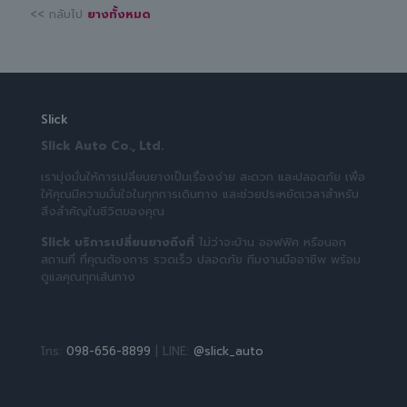
<< กลับไป
ยางทั้งหมด
Slick
Slick Auto Co., Ltd.
เรามุ่งมั่นให้การเปลี่ยนยางเป็นเรื่องง่าย สะดวก และปลอดภัย เพื่อ
ให้คุณมีความมั่นใจในทุกการเดินทาง และช่วยประหยัดเวลาสำหรับ
สิ่งสำคัญในชีวิตของคุณ
Slick บริการเปลี่ยนยางถึงที่
ไม่ว่าจะบ้าน ออฟฟิศ หรือนอก
สถานที่ ที่คุณต้องการ รวดเร็ว ปลอดภัย ทีมงานมืออาชีพ พร้อม
ดูแลคุณทุกเส้นทาง
โทร:
098-656-8899
| LINE:
@slick_auto