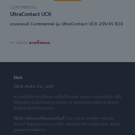
CONTINENTAL
UltraContact UC6
ยางรถยนต์ Continental รุ่น UltraContact UC6 255/45 R20
<< กลับไป
ยางทั้งหมด
Slick
Slick Auto Co., Ltd.
เรามุ่งมั่นให้การเปลี่ยนยางเป็นเรื่องง่าย สะดวก และปลอดภัย เพื่อ
ให้คุณมีความมั่นใจในทุกการเดินทาง และช่วยประหยัดเวลาสำหรับ
สิ่งสำคัญในชีวิตของคุณ
Slick บริการเปลี่ยนยางถึงที่
ไม่ว่าจะบ้าน ออฟฟิศ หรือนอก
สถานที่ ที่คุณต้องการ รวดเร็ว ปลอดภัย ทีมงานมืออาชีพ พร้อม
ดูแลคุณทุกเส้นทาง