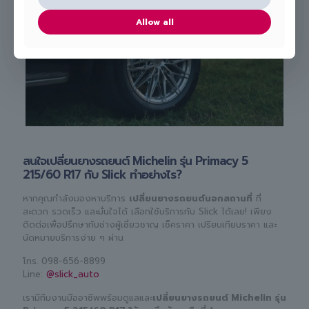
Allow all
สนใจเปลี่ยนยางรถยนต์ Michelin รุ่น Primacy 5
215/60 R17 กับ Slick ทำอย่างไร?
หากคุณกำลังมองหาบริการ
เปลี่ยนยางรถยนต์นอกสถานที่
ที่
สะดวก รวดเร็ว และมั่นใจได้ เลือกใช้บริการกับ Slick ได้เลย! เพียง
ติดต่อเพื่อปรึกษากับช่างผู้เชี่ยวชาญ เช็คราคา เปรียบเทียบราคา และ
นัดหมายบริการง่าย ๆ ผ่าน
โทร.
098-656-8899
Line:
@slick_auto
เรามีทีมงานมืออาชีพพร้อมดูแลและ
เปลี่ยนยางรถยนต์ Michelin รุ่น