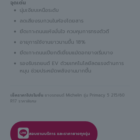
จุดเด่น
นุ่มเงียบเหนือระดับ
ลดเสียงรบกวนในห้องโดยสาร
ยึดเกาะถนนแห้งมั่นใจ ควบคุมการทรงตัวดี
อายุการใช้งานยาวนานขึ้น 18%
ยึดเกาะถนนเปียกดีเยี่ยมแม้ดอกยางเริ่มบาง
รองรับรถยนต์ EV ด้วยเทคโนโลยีลดแรงต้านการ
หมุน ช่วยประหยัดพลังงานมากขึ้น
เช็คราคาโปรโมชั่น
ยางรถยนต์ Michelin รุ่น Primacy 5 215/60
R17 ราคาพิเศษ
สอบถามบริการ และราคายางทุกรุ่น