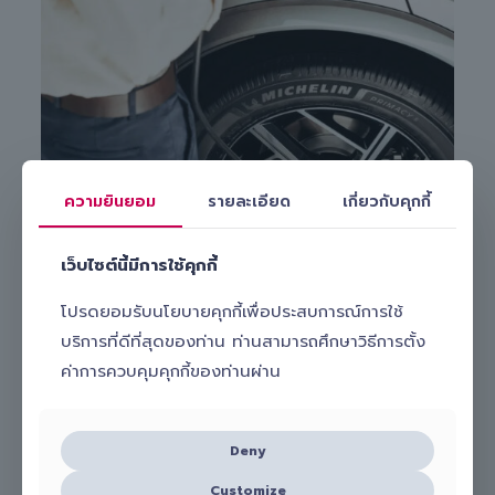
ความยินยอม
รายละเอียด
เกี่ยวกับคุกกี้
Michelin Primacy 5
ให้คุณขับรถได้อย่างมั่นใจ แม้บนเส้นทางที่
ท้าทาย ช่วยให้ควบคุมรถได้มั่นคงยิ่งขึ้นและทนต่อแรงกระแทกได้ดี
กว่า ด้วยแก้มยางเสริมความแข็งแรงและโครงสร้างแบบ
BI-NC
เว็บไซต์นี้มีการใช้คุกกี้
ระดับพรีเมียม: เฉพาะในขนาดที่รองรับน้ำหนักบรรทุกสูง
โปรดยอมรับนโยบายคุกกี้เพื่อประสบการณ์การใช้
บริการที่ดีที่สุดของท่าน ท่านสามารถศึกษาวิธีการตั้ง
ค่าการควบคุมคุกกี้ของท่านผ่าน
Deny
Customize