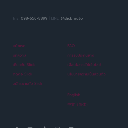
โทร:
098-656-8899
| LINE:
@slick_auto
หน้าแรก
FAQ
บทความ
การรับประกันยาง
เกี่ยวกับ Slick
เงื่อนไขการใช้เว็บไซต์
ติดต่อ Slick
นโยบายความเป็นส่วนตัว
สมัครงานกับ Slick
English
中文（简体）