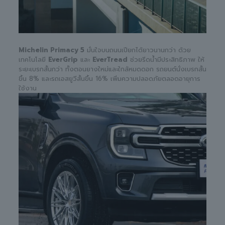
Michelin Primacy 5
มั่นใจบนถนนเปียกได้ยาวนานกว่า ด้วย
เทคโนโลยี
EverGrip
และ
EverTread
ช่วยรีดน้ำมีประสิทธิภาพ ให้
ระยะเบรกสั้นกว่า ทั้งตอนยางใหม่และใกล้หมดดอก รถยนต์นั่งเบรกสั้น
ขึ้น 8% และรถเอสยูวีสั้นขึ้น 16% เพิ่มความปลอดภัยตลอดอายุการ
ใช้งาน